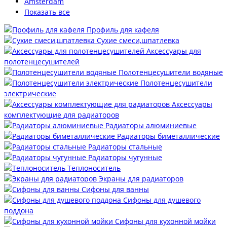
Amsterdam
Показать все
Профиль для кафеля
Сухие смеси,шпатлевка
Аксессуары для
полотенцесушителей
Полотенцесушители водяные
Полотенцесушители
электрические
Аксессуары
комплектующие для радиаторов
Радиаторы алюминиевые
Радиаторы биметаллические
Радиаторы стальные
Радиаторы чугунные
Теплоноситель
Экраны для радиаторов
Сифоны для ванны
Сифоны для душевого
поддона
Сифоны для кухонной мойки