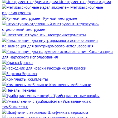
Инструменты д/дачи и дома
Метизы,скобяные
изделия,крепеж
Ручной инструмент
Штукатурно-
отделочный инструмент
Электроинструменты
Канализация для внутридомового использования
Канализация
для наружнего использования
Краска
Расходник для краски
Зеркала
Комплекты
Комплекты мебельные
Пеналы
Тумбы,настенные шкафы
Умывальники с
тумбами(сэты)
Шкафчики с зеркалом
Аксессуары для кухни