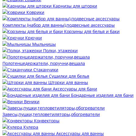
Карнизы для шторки
Коврики
Комплекты (набор для ванны),подвесные аксессуары
Корзины для белья и баки
Крючки
Мыльницы
Полки, этажерки
Полотенцедержатели, поручни,вешала
Стаканчики
Сушилки для белья
Шторки для ванны
Аксессуары для бани
Бондарные изделия для бани
Веники
Завесы,пушки,тепловетиляторы,обогреватели
Конвекторы
Кулера
Аксессуары для ванны