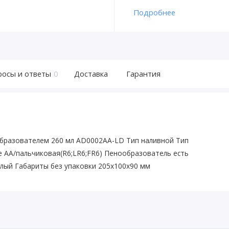
Подробнее
росы и ответы
0
Доставка
Гарантия
образователем 260 мл AD0002AA-LD Тип наливной Тип
 AA/пальчиковая(R6;LR6;FR6) Пенообразователь есть
елый Габариты без упаковки 205х100х90 мм