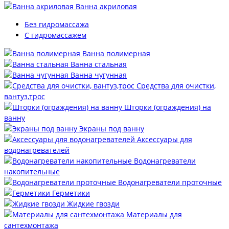
Ванна акриловая
Без гидромассажа
С гидромассажем
Ванна полимерная
Ванна стальная
Ванна чугунная
Средства для очистки,
вантуз,трос
Шторки (ограждения) на
ванну
Экраны под ванну
Аксессуары для
водонагревателей
Водонагреватели
накопительные
Водонагреватели проточные
Герметики
Жидкие гвозди
Материалы для
сантехмонтажа