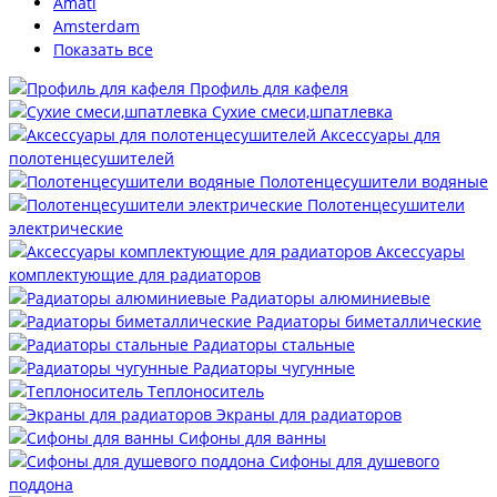
Amati
Amsterdam
Показать все
Профиль для кафеля
Сухие смеси,шпатлевка
Аксессуары для
полотенцесушителей
Полотенцесушители водяные
Полотенцесушители
электрические
Аксессуары
комплектующие для радиаторов
Радиаторы алюминиевые
Радиаторы биметаллические
Радиаторы стальные
Радиаторы чугунные
Теплоноситель
Экраны для радиаторов
Сифоны для ванны
Сифоны для душевого
поддона