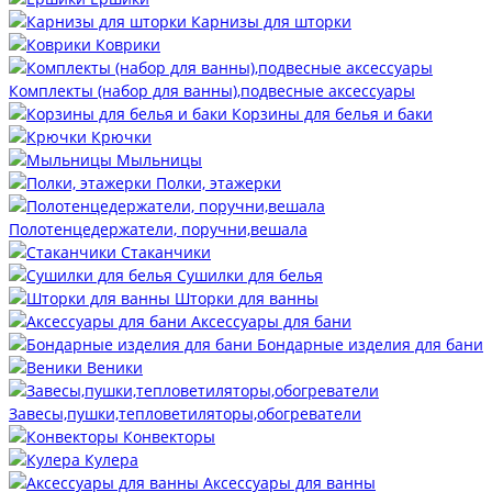
Карнизы для шторки
Коврики
Комплекты (набор для ванны),подвесные аксессуары
Корзины для белья и баки
Крючки
Мыльницы
Полки, этажерки
Полотенцедержатели, поручни,вешала
Стаканчики
Сушилки для белья
Шторки для ванны
Аксессуары для бани
Бондарные изделия для бани
Веники
Завесы,пушки,тепловетиляторы,обогреватели
Конвекторы
Кулера
Аксессуары для ванны