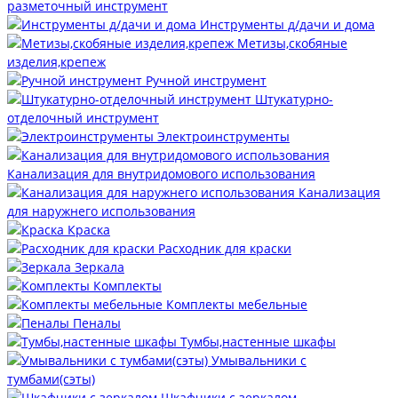
разметочный инструмент
Инструменты д/дачи и дома
Метизы,скобяные
изделия,крепеж
Ручной инструмент
Штукатурно-
отделочный инструмент
Электроинструменты
Канализация для внутридомового использования
Канализация
для наружнего использования
Краска
Расходник для краски
Зеркала
Комплекты
Комплекты мебельные
Пеналы
Тумбы,настенные шкафы
Умывальники с
тумбами(сэты)
Шкафчики с зеркалом