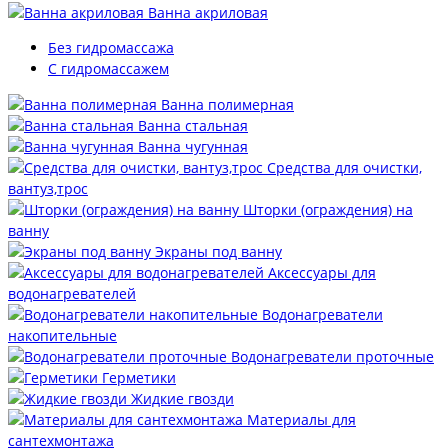
Ванна акриловая
Без гидромассажа
С гидромассажем
Ванна полимерная
Ванна стальная
Ванна чугунная
Средства для очистки,
вантуз,трос
Шторки (ограждения) на
ванну
Экраны под ванну
Аксессуары для
водонагревателей
Водонагреватели
накопительные
Водонагреватели проточные
Герметики
Жидкие гвозди
Материалы для
сантехмонтажа