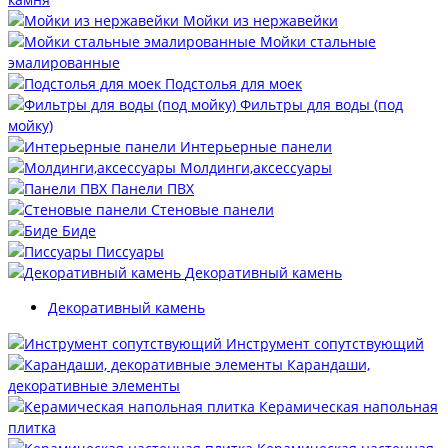
Мойки из нержавейки
Мойки стальные
эмалированные
Подстолья для моек
Фильтры для воды (под
мойку)
Интерьерные панели
Молдинги,аксессуары
Панели ПВХ
Стеновые панели
Биде
Писсуары
Декоративный камень
Декоративный камень
Инструмент сопутствующий
Карандаши,
декоративные элементы
Керамическая напольная
плитка