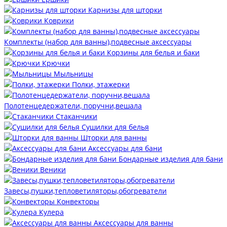
Карнизы для шторки
Коврики
Комплекты (набор для ванны),подвесные аксессуары
Корзины для белья и баки
Крючки
Мыльницы
Полки, этажерки
Полотенцедержатели, поручни,вешала
Стаканчики
Сушилки для белья
Шторки для ванны
Аксессуары для бани
Бондарные изделия для бани
Веники
Завесы,пушки,тепловетиляторы,обогреватели
Конвекторы
Кулера
Аксессуары для ванны