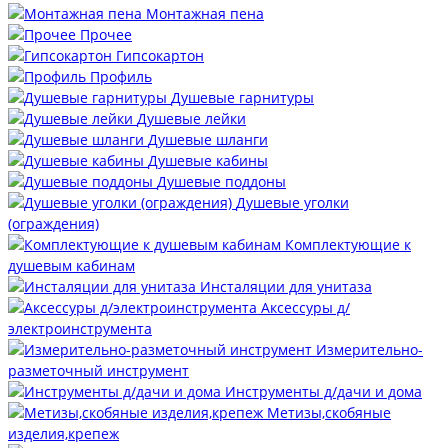
Монтажная пена
Прочее
Гипсокартон
Профиль
Душевые гарнитуры
Душевые лейки
Душевые шланги
Душевые кабины
Душевые поддоны
Душевые уголки
(ограждения)
Комплектующие к
душевым кабинам
Инсталяции для унитаза
Аксессуры д/
электроинструмента
Измерительно-
разметочный инструмент
Инструменты д/дачи и дома
Метизы,скобяные
изделия,крепеж