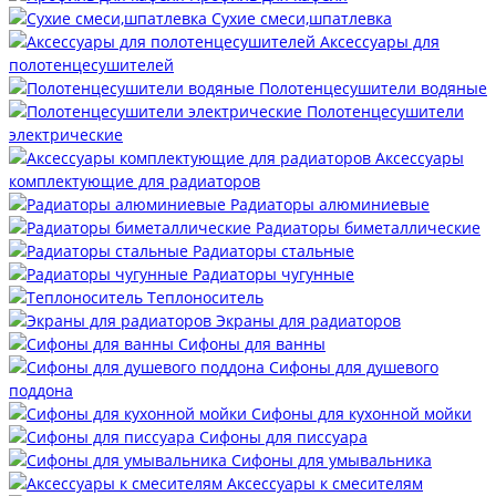
Сухие смеси,шпатлевка
Аксессуары для
полотенцесушителей
Полотенцесушители водяные
Полотенцесушители
электрические
Аксессуары
комплектующие для радиаторов
Радиаторы алюминиевые
Радиаторы биметаллические
Радиаторы стальные
Радиаторы чугунные
Теплоноситель
Экраны для радиаторов
Сифоны для ванны
Сифоны для душевого
поддона
Сифоны для кухонной мойки
Сифоны для писсуара
Сифоны для умывальника
Аксессуары к смесителям