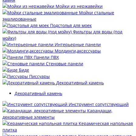
Мойки из нержавейки
Мойки стальные
эмалированные
Подстолья для моек
Фильтры для воды (под
мойку)
Интерьерные панели
Молдинги,аксессуары
Панели ПВХ
Стеновые панели
Биде
Писсуары
Декоративный камень
Декоративный камень
Инструмент сопутствующий
Карандаши,
декоративные элементы
Керамическая напольная
плитка