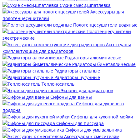
Сухие смеси,шпатлевка
Аксессуары для
полотенцесушителей
Полотенцесушители водяные
Полотенцесушители
электрические
Аксессуары
комплектующие для радиаторов
Радиаторы алюминиевые
Радиаторы биметаллические
Радиаторы стальные
Радиаторы чугунные
Теплоноситель
Экраны для радиаторов
Сифоны для ванны
Сифоны для душевого
поддона
Сифоны для кухонной мойки
Сифоны для писсуара
Сифоны для умывальника
Аксессуары к смесителям