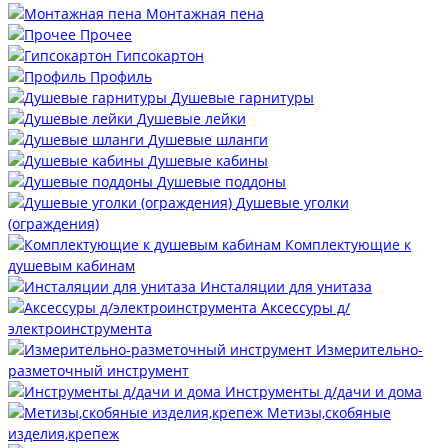
Монтажная пена
Прочее
Гипсокартон
Профиль
Душевые гарнитуры
Душевые лейки
Душевые шланги
Душевые кабины
Душевые поддоны
Душевые уголки
(ограждения)
Комплектующие к
душевым кабинам
Инсталяции для унитаза
Аксессуры д/
электроинструмента
Измерительно-
разметочный инструмент
Инструменты д/дачи и дома
Метизы,скобяные
изделия,крепеж