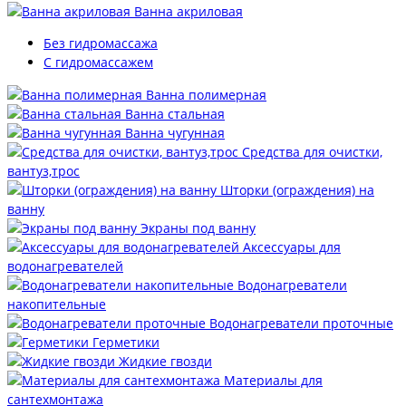
Ванна акриловая
Без гидромассажа
С гидромассажем
Ванна полимерная
Ванна стальная
Ванна чугунная
Средства для очистки,
вантуз,трос
Шторки (ограждения) на
ванну
Экраны под ванну
Аксессуары для
водонагревателей
Водонагреватели
накопительные
Водонагреватели проточные
Герметики
Жидкие гвозди
Материалы для
сантехмонтажа