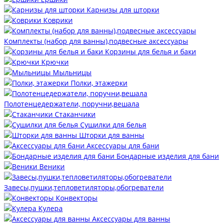
Карнизы для шторки
Коврики
Комплекты (набор для ванны),подвесные аксессуары
Корзины для белья и баки
Крючки
Мыльницы
Полки, этажерки
Полотенцедержатели, поручни,вешала
Стаканчики
Сушилки для белья
Шторки для ванны
Аксессуары для бани
Бондарные изделия для бани
Веники
Завесы,пушки,тепловетиляторы,обогреватели
Конвекторы
Кулера
Аксессуары для ванны