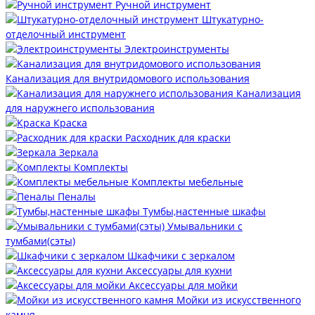
Ручной инструмент
Штукатурно-
отделочный инструмент
Электроинструменты
Канализация для внутридомового использования
Канализация
для наружнего использования
Краска
Расходник для краски
Зеркала
Комплекты
Комплекты мебельные
Пеналы
Тумбы,настенные шкафы
Умывальники с
тумбами(сэты)
Шкафчики с зеркалом
Аксессуары для кухни
Аксессуары для мойки
Мойки из искусственного
камня