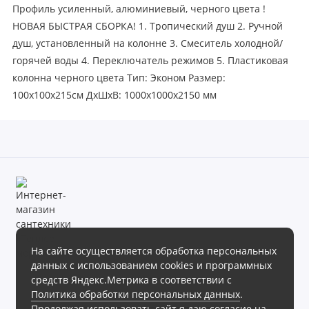
Профиль усиленный, алюминиевый, черного цвета !
НОВАЯ БЫСТРАЯ СБОРКА! 1. Тропический душ 2. Ручной
душ, установленный на колонне 3. Смеситель холодной/
горячей воды 4. Переключатель режимов 5. Пластиковая
колонна черного цвета Тип: Эконом Размер:
100x100x215см ДxШxВ: 1000x1000x2150 мм
На сайте осуществляется обработка персональных
данных с использованием cookies и программных
Магазин сантехники «Теплое море» готов предложить своим
средств Яндекс.Метрика в соответствии с
клиентам обширный ассортимент продукции в различных
Политика обработки персональных данных
.
ценовых диапазонах.
Продолжая использовать сайт я даю согласие на