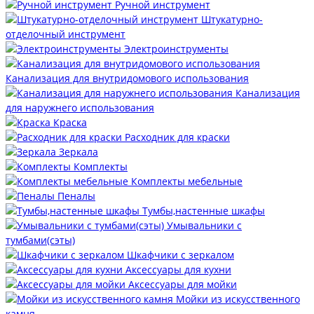
Ручной инструмент
Штукатурно-
отделочный инструмент
Электроинструменты
Канализация для внутридомового использования
Канализация
для наружнего использования
Краска
Расходник для краски
Зеркала
Комплекты
Комплекты мебельные
Пеналы
Тумбы,настенные шкафы
Умывальники с
тумбами(сэты)
Шкафчики с зеркалом
Аксессуары для кухни
Аксессуары для мойки
Мойки из искусственного
камня