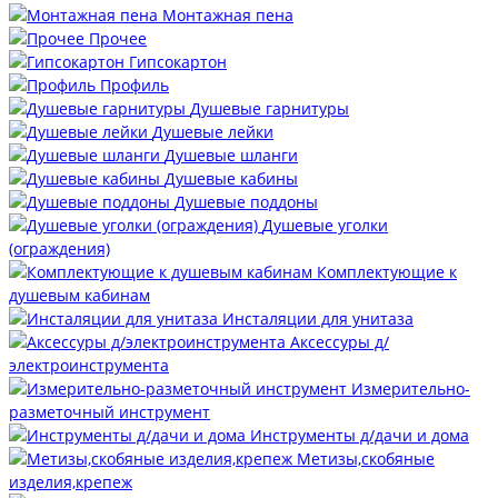
Монтажная пена
Прочее
Гипсокартон
Профиль
Душевые гарнитуры
Душевые лейки
Душевые шланги
Душевые кабины
Душевые поддоны
Душевые уголки
(ограждения)
Комплектующие к
душевым кабинам
Инсталяции для унитаза
Аксессуры д/
электроинструмента
Измерительно-
разметочный инструмент
Инструменты д/дачи и дома
Метизы,скобяные
изделия,крепеж