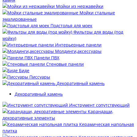
Мойки из нержавейки
Мойки стальные
эмалированные
Подстолья для моек
Фильтры для воды (под
мойку)
Интерьерные панели
Молдинги,аксессуары
Панели ПВХ
Стеновые панели
Биде
Писсуары
Декоративный камень
Декоративный камень
Инструмент сопутствующий
Карандаши,
декоративные элементы
Керамическая напольная
плитка