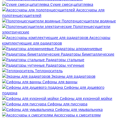
Сухие смеси,шпатлевка
Аксессуары для
полотенцесушителей
Полотенцесушители водяные
Полотенцесушители
электрические
Аксессуары
комплектующие для радиаторов
Радиаторы алюминиевые
Радиаторы биметаллические
Радиаторы стальные
Радиаторы чугунные
Теплоноситель
Экраны для радиаторов
Сифоны для ванны
Сифоны для душевого
поддона
Сифоны для кухонной мойки
Сифоны для писсуара
Сифоны для умывальника
Аксессуары к смесителям