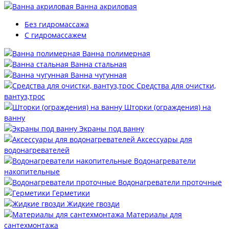
Ванна акриловая
Без гидромассажа
С гидромассажем
Ванна полимерная
Ванна стальная
Ванна чугунная
Средства для очистки,
вантуз,трос
Шторки (ограждения) на
ванну
Экраны под ванну
Аксессуары для
водонагревателей
Водонагреватели
накопительные
Водонагреватели проточные
Герметики
Жидкие гвозди
Материалы для
сантехмонтажа