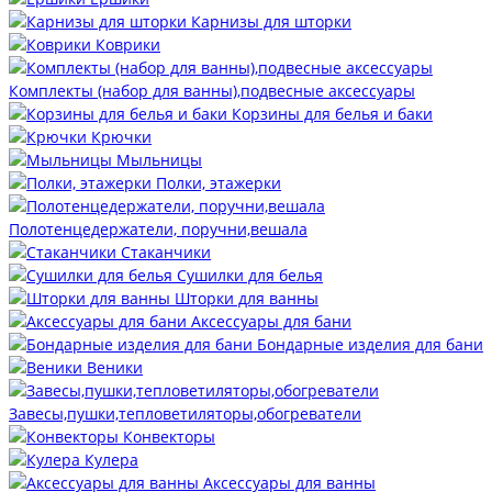
Карнизы для шторки
Коврики
Комплекты (набор для ванны),подвесные аксессуары
Корзины для белья и баки
Крючки
Мыльницы
Полки, этажерки
Полотенцедержатели, поручни,вешала
Стаканчики
Сушилки для белья
Шторки для ванны
Аксессуары для бани
Бондарные изделия для бани
Веники
Завесы,пушки,тепловетиляторы,обогреватели
Конвекторы
Кулера
Аксессуары для ванны