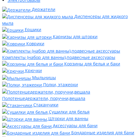
Электротовары
Держатели
Диспенсеры для жидкого
мыла
Ершики
Карнизы для шторки
Коврики
Комплекты (набор для ванны),подвесные аксессуары
Корзины для белья и баки
Крючки
Мыльницы
Полки, этажерки
Полотенцедержатели, поручни,вешала
Стаканчики
Сушилки для белья
Шторки для ванны
Аксессуары для бани
Бондарные изделия для бани