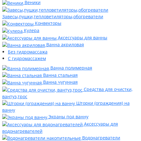
Веники
Завесы,пушки,тепловетиляторы,обогреватели
Конвекторы
Кулера
Аксессуары для ванны
Ванна акриловая
Без гидромассажа
С гидромассажем
Ванна полимерная
Ванна стальная
Ванна чугунная
Средства для очистки,
вантуз,трос
Шторки (ограждения) на
ванну
Экраны под ванну
Аксессуары для
водонагревателей
Водонагреватели