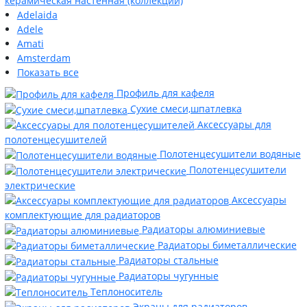
керамическая настенная (коллекции)
Adelaida
Adele
Amati
Amsterdam
Показать все
Профиль для кафеля
Сухие смеси,шпатлевка
Аксессуары для
полотенцесушителей
Полотенцесушители водяные
Полотенцесушители
электрические
Аксессуары
комплектующие для радиаторов
Радиаторы алюминиевые
Радиаторы биметаллические
Радиаторы стальные
Радиаторы чугунные
Теплоноситель
Экраны для радиаторов