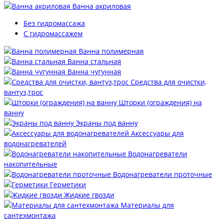
Ванна акриловая
Без гидромассажа
С гидромассажем
Ванна полимерная
Ванна стальная
Ванна чугунная
Средства для очистки,
вантуз,трос
Шторки (ограждения) на
ванну
Экраны под ванну
Аксессуары для
водонагревателей
Водонагреватели
накопительные
Водонагреватели проточные
Герметики
Жидкие гвозди
Материалы для
сантехмонтажа