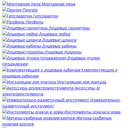
Монтажная пена
Прочее
Гипсокартон
Профиль
Душевые гарнитуры
Душевые лейки
Душевые шланги
Душевые кабины
Душевые поддоны
Душевые уголки
(ограждения)
Комплектующие к
душевым кабинам
Инсталяции для унитаза
Аксессуры д/
электроинструмента
Измерительно-
разметочный инструмент
Инструменты д/дачи и дома
Метизы,скобяные
изделия,крепеж