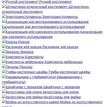
Ручной инструмент
Штукатурно-
отделочный инструмент
Электроинструменты
Канализация для внутридомового использования
Канализация
для наружнего использования
Краска
Расходник для краски
Зеркала
Комплекты
Комплекты мебельные
Пеналы
Тумбы,настенные шкафы
Умывальники с
тумбами(сэты)
Шкафчики с зеркалом
Аксессуары для кухни
Аксессуары для мойки
Мойки из искусственного
камня