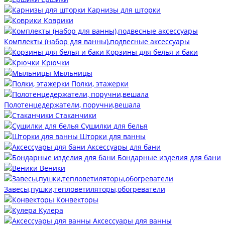
Карнизы для шторки
Коврики
Комплекты (набор для ванны),подвесные аксессуары
Корзины для белья и баки
Крючки
Мыльницы
Полки, этажерки
Полотенцедержатели, поручни,вешала
Стаканчики
Сушилки для белья
Шторки для ванны
Аксессуары для бани
Бондарные изделия для бани
Веники
Завесы,пушки,тепловетиляторы,обогреватели
Конвекторы
Кулера
Аксессуары для ванны