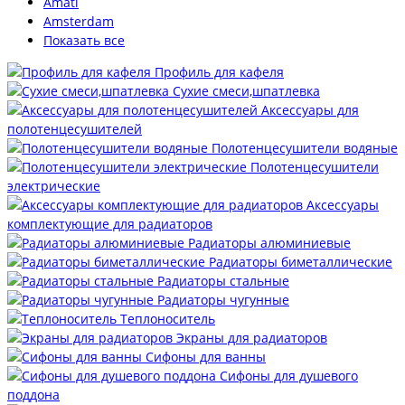
Amati
Amsterdam
Показать все
Профиль для кафеля
Сухие смеси,шпатлевка
Аксессуары для
полотенцесушителей
Полотенцесушители водяные
Полотенцесушители
электрические
Аксессуары
комплектующие для радиаторов
Радиаторы алюминиевые
Радиаторы биметаллические
Радиаторы стальные
Радиаторы чугунные
Теплоноситель
Экраны для радиаторов
Сифоны для ванны
Сифоны для душевого
поддона