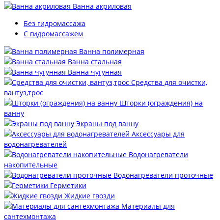
Ванна акриловая
Без гидромассажа
С гидромассажем
Ванна полимерная
Ванна стальная
Ванна чугунная
Средства для очистки,
вантуз,трос
Шторки (ограждения) на
ванну
Экраны под ванну
Аксессуары для
водонагревателей
Водонагреватели
накопительные
Водонагреватели проточные
Герметики
Жидкие гвозди
Материалы для
сантехмонтажа