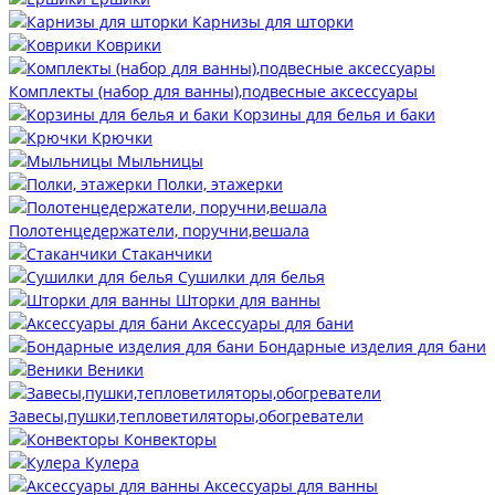
Карнизы для шторки
Коврики
Комплекты (набор для ванны),подвесные аксессуары
Корзины для белья и баки
Крючки
Мыльницы
Полки, этажерки
Полотенцедержатели, поручни,вешала
Стаканчики
Сушилки для белья
Шторки для ванны
Аксессуары для бани
Бондарные изделия для бани
Веники
Завесы,пушки,тепловетиляторы,обогреватели
Конвекторы
Кулера
Аксессуары для ванны