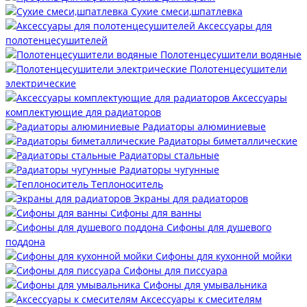
Сухие смеси,шпатлевка
Аксессуары для
полотенцесушителей
Полотенцесушители водяные
Полотенцесушители
электрические
Аксессуары
комплектующие для радиаторов
Радиаторы алюминиевые
Радиаторы биметаллические
Радиаторы стальные
Радиаторы чугунные
Теплоноситель
Экраны для радиаторов
Сифоны для ванны
Сифоны для душевого
поддона
Сифоны для кухонной мойки
Сифоны для писсуара
Сифоны для умывальника
Аксессуары к смесителям