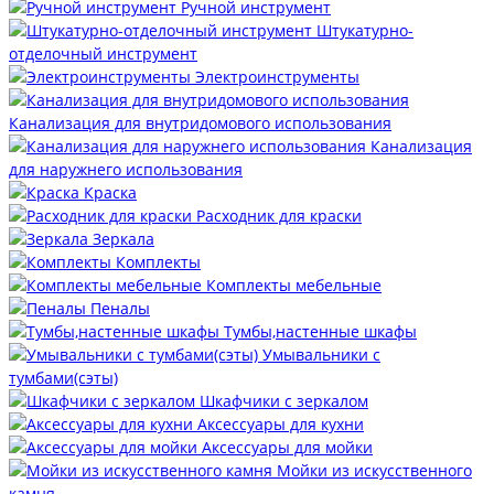
Ручной инструмент
Штукатурно-
отделочный инструмент
Электроинструменты
Канализация для внутридомового использования
Канализация
для наружнего использования
Краска
Расходник для краски
Зеркала
Комплекты
Комплекты мебельные
Пеналы
Тумбы,настенные шкафы
Умывальники с
тумбами(сэты)
Шкафчики с зеркалом
Аксессуары для кухни
Аксессуары для мойки
Мойки из искусственного
камня