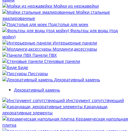
Мойки из нержавейки
Мойки стальные
эмалированные
Подстолья для моек
Фильтры для воды (под
мойку)
Интерьерные панели
Молдинги,аксессуары
Панели ПВХ
Стеновые панели
Биде
Писсуары
Декоративный камень
Декоративный камень
Инструмент сопутствующий
Карандаши,
декоративные элементы
Керамическая напольная
плитка