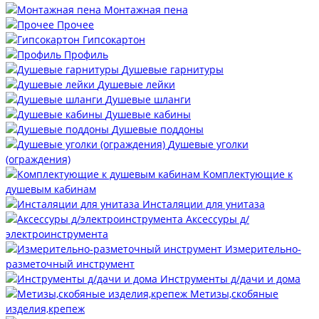
Монтажная пена
Прочее
Гипсокартон
Профиль
Душевые гарнитуры
Душевые лейки
Душевые шланги
Душевые кабины
Душевые поддоны
Душевые уголки
(ограждения)
Комплектующие к
душевым кабинам
Инсталяции для унитаза
Аксессуры д/
электроинструмента
Измерительно-
разметочный инструмент
Инструменты д/дачи и дома
Метизы,скобяные
изделия,крепеж