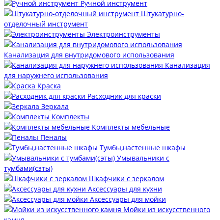
Ручной инструмент
Штукатурно-
отделочный инструмент
Электроинструменты
Канализация для внутридомового использования
Канализация
для наружнего использования
Краска
Расходник для краски
Зеркала
Комплекты
Комплекты мебельные
Пеналы
Тумбы,настенные шкафы
Умывальники с
тумбами(сэты)
Шкафчики с зеркалом
Аксессуары для кухни
Аксессуары для мойки
Мойки из искусственного
камня