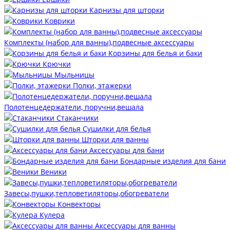
Карнизы для шторки
Коврики
Комплекты (набор для ванны),подвесные аксессуары
Корзины для белья и баки
Крючки
Мыльницы
Полки, этажерки
Полотенцедержатели, поручни,вешала
Стаканчики
Сушилки для белья
Шторки для ванны
Аксессуары для бани
Бондарные изделия для бани
Веники
Завесы,пушки,тепловетиляторы,обогреватели
Конвекторы
Кулера
Аксессуары для ванны