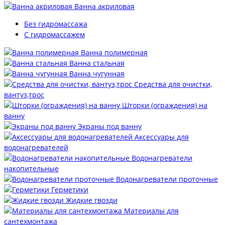
Ванна акриловая
Без гидромассажа
С гидромассажем
Ванна полимерная
Ванна стальная
Ванна чугунная
Средства для очистки,
вантуз,трос
Шторки (ограждения) на
ванну
Экраны под ванну
Аксессуары для
водонагревателей
Водонагреватели
накопительные
Водонагреватели проточные
Герметики
Жидкие гвозди
Материалы для
сантехмонтажа