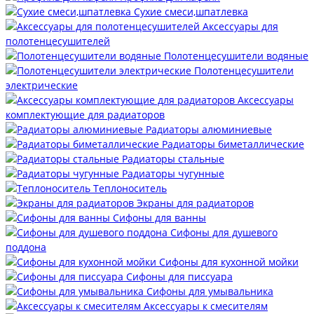
Сухие смеси,шпатлевка
Аксессуары для
полотенцесушителей
Полотенцесушители водяные
Полотенцесушители
электрические
Аксессуары
комплектующие для радиаторов
Радиаторы алюминиевые
Радиаторы биметаллические
Радиаторы стальные
Радиаторы чугунные
Теплоноситель
Экраны для радиаторов
Сифоны для ванны
Сифоны для душевого
поддона
Сифоны для кухонной мойки
Сифоны для писсуара
Сифоны для умывальника
Аксессуары к смесителям