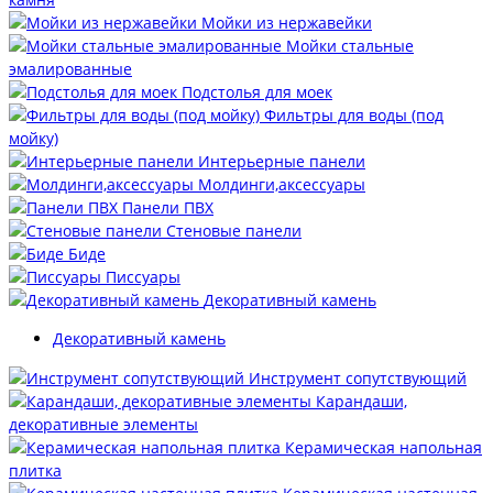
Мойки из нержавейки
Мойки стальные
эмалированные
Подстолья для моек
Фильтры для воды (под
мойку)
Интерьерные панели
Молдинги,аксессуары
Панели ПВХ
Стеновые панели
Биде
Писсуары
Декоративный камень
Декоративный камень
Инструмент сопутствующий
Карандаши,
декоративные элементы
Керамическая напольная
плитка