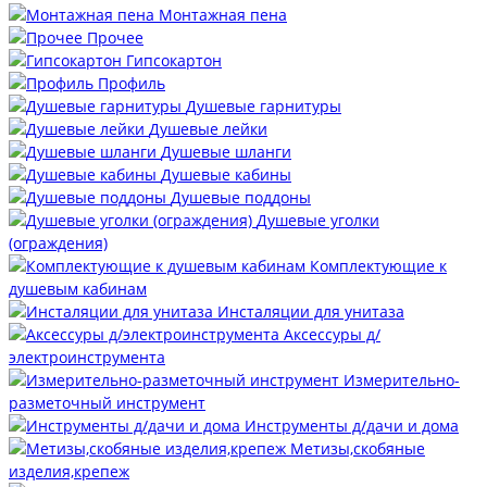
Монтажная пена
Прочее
Гипсокартон
Профиль
Душевые гарнитуры
Душевые лейки
Душевые шланги
Душевые кабины
Душевые поддоны
Душевые уголки
(ограждения)
Комплектующие к
душевым кабинам
Инсталяции для унитаза
Аксессуры д/
электроинструмента
Измерительно-
разметочный инструмент
Инструменты д/дачи и дома
Метизы,скобяные
изделия,крепеж