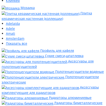
Клинкер
Мозаика
Плитка
керамическая настенная (коллекции)
Adelaida
Adele
Amati
Amsterdam
Показать все
Профиль для кафеля
Сухие смеси,шпатлевка
Аксессуары для
полотенцесушителей
Полотенцесушители водяные
Полотенцесушители
электрические
Аксессуары
комплектующие для радиаторов
Радиаторы алюминиевые
Радиаторы биметаллические