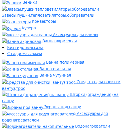
Веники
Завесы,пушки,тепловетиляторы,обогреватели
Конвекторы
Кулера
Аксессуары для ванны
Ванна акриловая
Без гидромассажа
С гидромассажем
Ванна полимерная
Ванна стальная
Ванна чугунная
Средства для очистки,
вантуз,трос
Шторки (ограждения) на
ванну
Экраны под ванну
Аксессуары для
водонагревателей
Водонагреватели