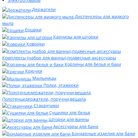
Электротовары
Держатели
Диспенсеры для жидкого
мыла
Ершики
Карнизы для шторки
Коврики
Комплекты (набор для ванны),подвесные аксессуары
Корзины для белья и баки
Крючки
Мыльницы
Полки, этажерки
Полотенцедержатели, поручни,вешала
Стаканчики
Сушилки для белья
Шторки для ванны
Аксессуары для бани
Бондарные изделия для бани