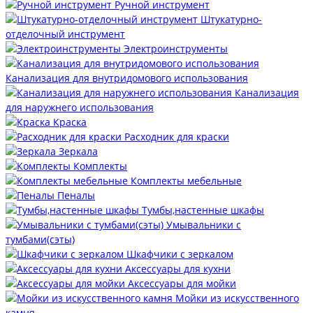
Ручной инструмент
Штукатурно-
отделочный инструмент
Электроинструменты
Канализация для внутридомового использования
Канализация
для наружнего использования
Краска
Расходник для краски
Зеркала
Комплекты
Комплекты мебельные
Пеналы
Тумбы,настенные шкафы
Умывальники с
тумбами(сэты)
Шкафчики с зеркалом
Аксессуары для кухни
Аксессуары для мойки
Мойки из искусственного
камня