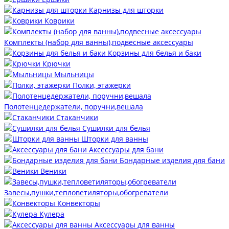
Карнизы для шторки
Коврики
Комплекты (набор для ванны),подвесные аксессуары
Корзины для белья и баки
Крючки
Мыльницы
Полки, этажерки
Полотенцедержатели, поручни,вешала
Стаканчики
Сушилки для белья
Шторки для ванны
Аксессуары для бани
Бондарные изделия для бани
Веники
Завесы,пушки,тепловетиляторы,обогреватели
Конвекторы
Кулера
Аксессуары для ванны