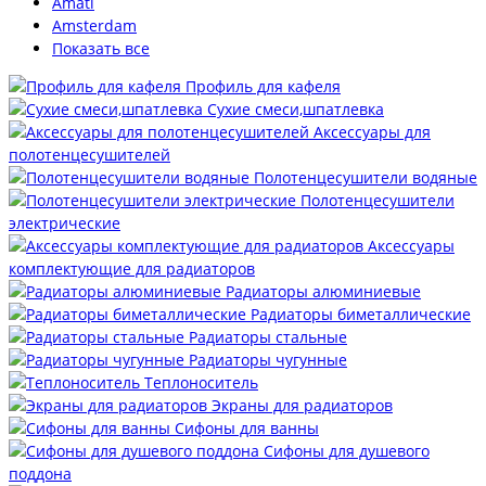
Amati
Amsterdam
Показать все
Профиль для кафеля
Сухие смеси,шпатлевка
Аксессуары для
полотенцесушителей
Полотенцесушители водяные
Полотенцесушители
электрические
Аксессуары
комплектующие для радиаторов
Радиаторы алюминиевые
Радиаторы биметаллические
Радиаторы стальные
Радиаторы чугунные
Теплоноситель
Экраны для радиаторов
Сифоны для ванны
Сифоны для душевого
поддона