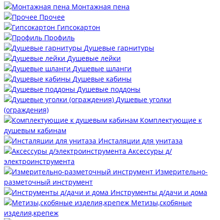
Монтажная пена
Прочее
Гипсокартон
Профиль
Душевые гарнитуры
Душевые лейки
Душевые шланги
Душевые кабины
Душевые поддоны
Душевые уголки
(ограждения)
Комплектующие к
душевым кабинам
Инсталяции для унитаза
Аксессуры д/
электроинструмента
Измерительно-
разметочный инструмент
Инструменты д/дачи и дома
Метизы,скобяные
изделия,крепеж