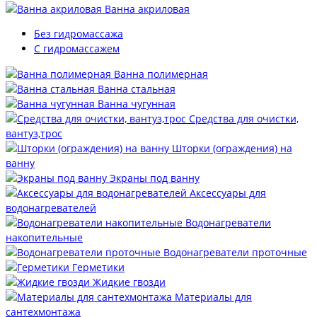
Ванна акриловая
Без гидромассажа
С гидромассажем
Ванна полимерная
Ванна стальная
Ванна чугунная
Средства для очистки,
вантуз,трос
Шторки (ограждения) на
ванну
Экраны под ванну
Аксессуары для
водонагревателей
Водонагреватели
накопительные
Водонагреватели проточные
Герметики
Жидкие гвозди
Материалы для
сантехмонтажа