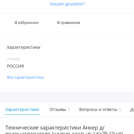
Нашли дешевле?
В избранное
В сравнение
Характеристики
страна
РОССИЯ
Все характеристики
Характеристики
Отзывы
0
Вопросы и ответы
0
Д
Технические характеристики Анкер д/
водонагревателя (шуруп-костыль) 6х75 (2шт) -