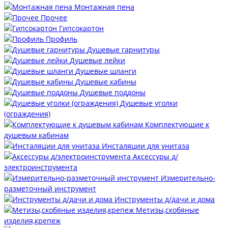
Монтажная пена
Прочее
Гипсокартон
Профиль
Душевые гарнитуры
Душевые лейки
Душевые шланги
Душевые кабины
Душевые поддоны
Душевые уголки
(ограждения)
Комплектующие к
душевым кабинам
Инсталяции для унитаза
Аксессуры д/
электроинструмента
Измерительно-
разметочный инструмент
Инструменты д/дачи и дома
Метизы,скобяные
изделия,крепеж