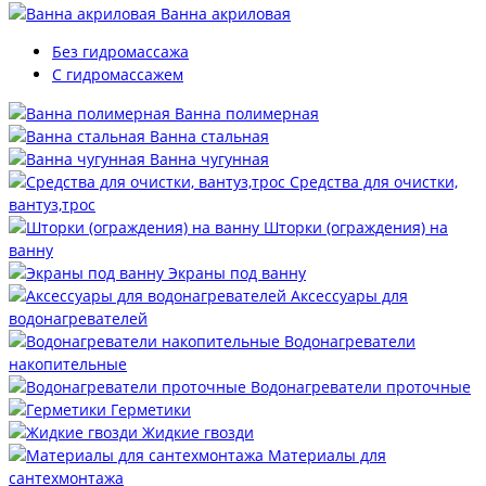
Ванна акриловая
Без гидромассажа
С гидромассажем
Ванна полимерная
Ванна стальная
Ванна чугунная
Средства для очистки,
вантуз,трос
Шторки (ограждения) на
ванну
Экраны под ванну
Аксессуары для
водонагревателей
Водонагреватели
накопительные
Водонагреватели проточные
Герметики
Жидкие гвозди
Материалы для
сантехмонтажа