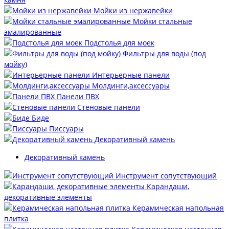
Мойки из нержавейки
Мойки стальные
эмалированные
Подстолья для моек
Фильтры для воды (под
мойку)
Интерьерные панели
Молдинги,аксессуары
Панели ПВХ
Стеновые панели
Биде
Писсуары
Декоративный камень
Декоративный камень
Инструмент сопутствующий
Карандаши,
декоративные элементы
Керамическая напольная
плитка