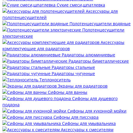
Сухие смеси,шпатлевка
Аксессуары для
полотенцесушителей
Полотенцесушители водяные
Полотенцесушители
электрические
Аксессуары
комплектующие для радиаторов
Радиаторы алюминиевые
Радиаторы биметаллические
Радиаторы стальные
Радиаторы чугунные
Теплоноситель
Экраны для радиаторов
Сифоны для ванны
Сифоны для душевого
поддона
Сифоны для кухонной мойки
Сифоны для писсуара
Сифоны для умывальника
Аксессуары к смесителям