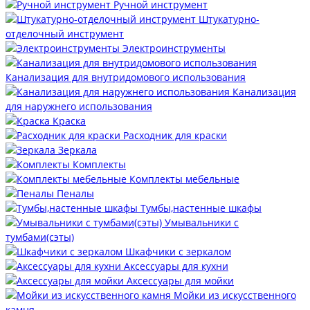
Ручной инструмент
Штукатурно-
отделочный инструмент
Электроинструменты
Канализация для внутридомового использования
Канализация
для наружнего использования
Краска
Расходник для краски
Зеркала
Комплекты
Комплекты мебельные
Пеналы
Тумбы,настенные шкафы
Умывальники с
тумбами(сэты)
Шкафчики с зеркалом
Аксессуары для кухни
Аксессуары для мойки
Мойки из искусственного
камня