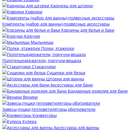
Карнизы для шторки
Коврики
Комплекты (набор для ванны),подвесные аксессуары
Корзины для белья и баки
Крючки
Мыльницы
Полки, этажерки
Полотенцедержатели, поручни,вешала
Стаканчики
Сушилки для белья
Шторки для ванны
Аксессуары для бани
Бондарные изделия для бани
Веники
Завесы,пушки,тепловетиляторы,обогреватели
Конвекторы
Кулера
Аксессуары для ванны