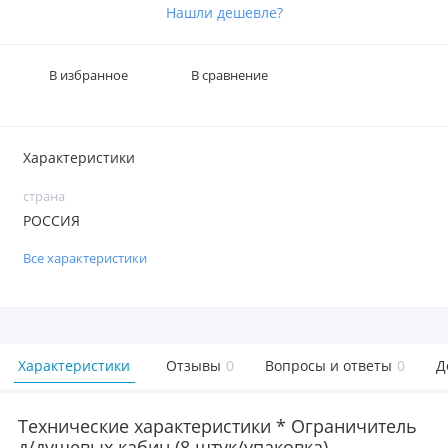
Нашли дешевле?
В избранное
В сравнение
Характеристики
страна
РОССИЯ
Все характеристики
Характеристики
Отзывы
0
Вопросы и ответы
0
Д
Технические характеристики * Ограничитель
д/душевых кабин (8 штук/упаковка)