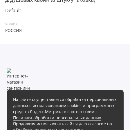
Default
страна
РОССИЯ
На сайте осуществляется обработка персональных
данных с использованием cookies и программных
Магазин сантехники «Теплое море» готов предложить своим
средств Яндекс.Метрика в соответствии с
клиентам обширный ассортимент продукции в различных
Политика обработки персональных данных
.
ценовых диапазонах.
Продолжая использовать сайт я даю согласие на
Интернет магазин сантехники «Теплое море», 2026г.
обработку персональных данных с