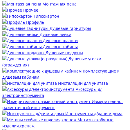
Монтажная пена
Прочее
Гипсокартон
Профиль
Душевые гарнитуры
Душевые лейки
Душевые шланги
Душевые кабины
Душевые поддоны
Душевые уголки
(ограждения)
Комплектующие к
душевым кабинам
Инсталяции для унитаза
Аксессуры д/
электроинструмента
Измерительно-
разметочный инструмент
Инструменты д/дачи и дома
Метизы,скобяные
изделия,крепеж