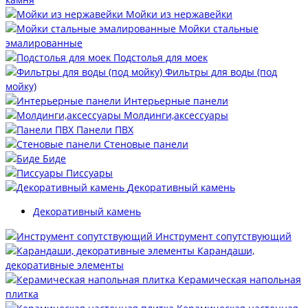
Мойки из нержавейки
Мойки стальные
эмалированные
Подстолья для моек
Фильтры для воды (под
мойку)
Интерьерные панели
Молдинги,аксессуары
Панели ПВХ
Стеновые панели
Биде
Писсуары
Декоративный камень
Декоративный камень
Инструмент сопутствующий
Карандаши,
декоративные элементы
Керамическая напольная
плитка