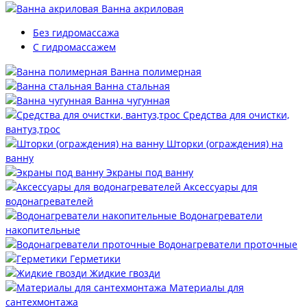
Ванна акриловая
Без гидромассажа
С гидромассажем
Ванна полимерная
Ванна стальная
Ванна чугунная
Средства для очистки,
вантуз,трос
Шторки (ограждения) на
ванну
Экраны под ванну
Аксессуары для
водонагревателей
Водонагреватели
накопительные
Водонагреватели проточные
Герметики
Жидкие гвозди
Материалы для
сантехмонтажа