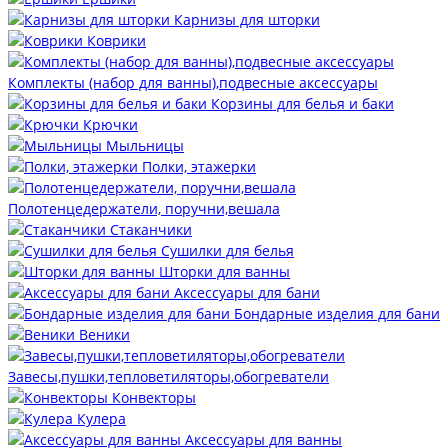
Карнизы для шторки
Коврики
Комплекты (набор для ванны),подвесные аксессуары
Корзины для белья и баки
Крючки
Мыльницы
Полки, этажерки
Полотенцедержатели, поручни,вешала
Стаканчики
Сушилки для белья
Шторки для ванны
Аксессуары для бани
Бондарные изделия для бани
Веники
Завесы,пушки,тепловетиляторы,обогреватели
Конвекторы
Кулера
Аксессуары для ванны