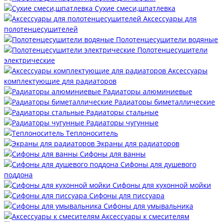
Сухие смеси,шпатлевка
Аксессуары для
полотенцесушителей
Полотенцесушители водяные
Полотенцесушители
электрические
Аксессуары
комплектующие для радиаторов
Радиаторы алюминиевые
Радиаторы биметаллические
Радиаторы стальные
Радиаторы чугунные
Теплоноситель
Экраны для радиаторов
Сифоны для ванны
Сифоны для душевого
поддона
Сифоны для кухонной мойки
Сифоны для писсуара
Сифоны для умывальника
Аксессуары к смесителям