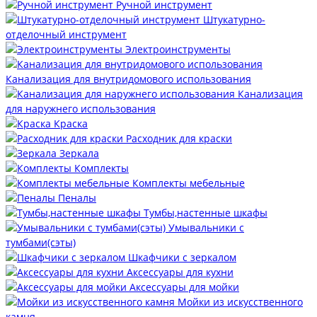
Ручной инструмент
Штукатурно-
отделочный инструмент
Электроинструменты
Канализация для внутридомового использования
Канализация
для наружнего использования
Краска
Расходник для краски
Зеркала
Комплекты
Комплекты мебельные
Пеналы
Тумбы,настенные шкафы
Умывальники с
тумбами(сэты)
Шкафчики с зеркалом
Аксессуары для кухни
Аксессуары для мойки
Мойки из искусственного
камня