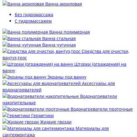
Ванна акриловая
Без гидромассажа
С гидромассажем
Ванна полимерная
Ванна стальная
Ванна чугунная
Средства для очистки,
вантуз,трос
Шторки (ограждения) на
ванну
Экраны под ванну
Аксессуары для
водонагревателей
Водонагреватели
накопительные
Водонагреватели проточные
Герметики
Жидкие гвозди
Материалы для
сантехмонтажа