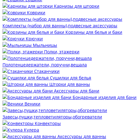
Карнизы для шторки
Коврики
Комплекты (набор для ванны),подвесные аксессуары
Корзины для белья и баки
Крючки
Мыльницы
Полки, этажерки
Полотенцедержатели, поручни,вешала
Стаканчики
Сушилки для белья
Шторки для ванны
Аксессуары для бани
Бондарные изделия для бани
Веники
Завесы,пушки,тепловетиляторы,обогреватели
Конвекторы
Кулера
Аксессуары для ванны