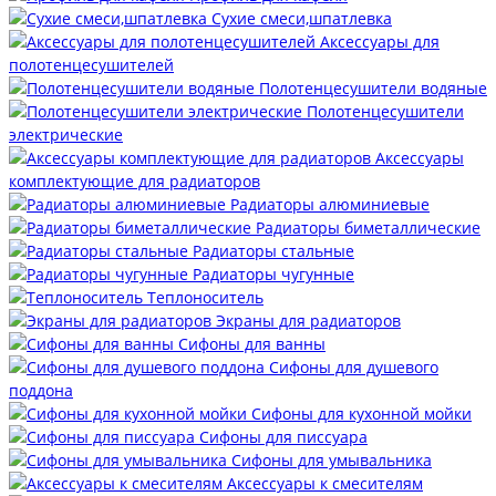
Сухие смеси,шпатлевка
Аксессуары для
полотенцесушителей
Полотенцесушители водяные
Полотенцесушители
электрические
Аксессуары
комплектующие для радиаторов
Радиаторы алюминиевые
Радиаторы биметаллические
Радиаторы стальные
Радиаторы чугунные
Теплоноситель
Экраны для радиаторов
Сифоны для ванны
Сифоны для душевого
поддона
Сифоны для кухонной мойки
Сифоны для писсуара
Сифоны для умывальника
Аксессуары к смесителям