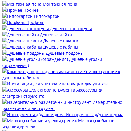
Монтажная пена
Прочее
Гипсокартон
Профиль
Душевые гарнитуры
Душевые лейки
Душевые шланги
Душевые кабины
Душевые поддоны
Душевые уголки
(ограждения)
Комплектующие к
душевым кабинам
Инсталяции для унитаза
Аксессуры д/
электроинструмента
Измерительно-
разметочный инструмент
Инструменты д/дачи и дома
Метизы,скобяные
изделия,крепеж