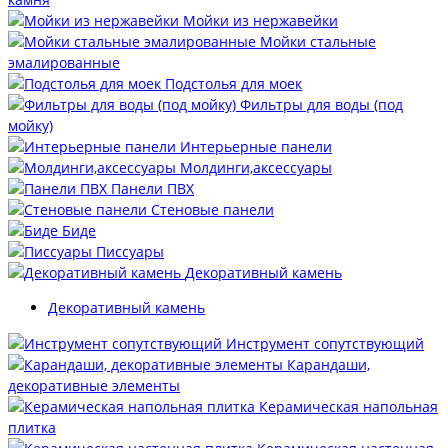
Мойки из нержавейки
Мойки стальные
эмалированные
Подстолья для моек
Фильтры для воды (под
мойку)
Интерьерные панели
Молдинги,аксессуары
Панели ПВХ
Стеновые панели
Биде
Писсуары
Декоративный камень
Декоративный камень
Инструмент сопутствующий
Карандаши,
декоративные элементы
Керамическая напольная
плитка