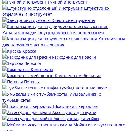
Ручной инструмент
Штукатурно-
отделочный инструмент
Электроинструменты
Канализация для внутридомового использования
Канализация
для наружнего использования
Краска
Расходник для краски
Зеркала
Комплекты
Комплекты мебельные
Пеналы
Тумбы,настенные шкафы
Умывальники с
тумбами(сэты)
Шкафчики с зеркалом
Аксессуары для кухни
Аксессуары для мойки
Мойки из искусственного
камня