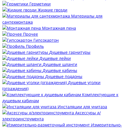
Герметики
Жидкие гвозди
Материалы для
сантехмонтажа
Монтажная пена
Прочее
Гипсокартон
Профиль
Душевые гарнитуры
Душевые лейки
Душевые шланги
Душевые кабины
Душевые поддоны
Душевые уголки
(ограждения)
Комплектующие к
душевым кабинам
Инсталяции для унитаза
Аксессуры д/
электроинструмента
Измерительно-