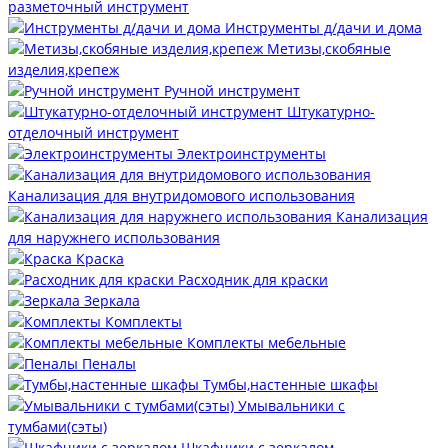
разметочный инструмент
Инструменты д/дачи и дома
Метизы,скобяные
изделия,крепеж
Ручной инструмент
Штукатурно-
отделочный инструмент
Электроинструменты
Канализация для внутридомового использования
Канализация
для наружнего использования
Краска
Расходник для краски
Зеркала
Комплекты
Комплекты мебельные
Пеналы
Тумбы,настенные шкафы
Умывальники с
тумбами(сэты)
Шкафчики с зеркалом