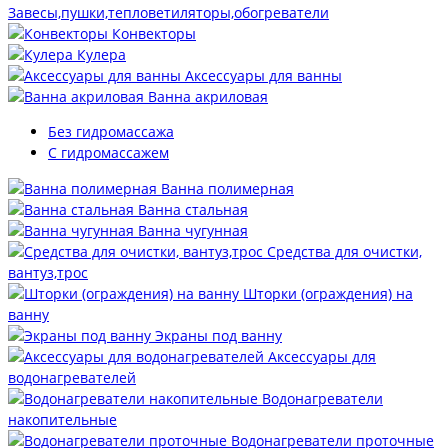
Завесы,пушки,тепловетиляторы,обогреватели
Конвекторы
Кулера
Аксессуары для ванны
Ванна акриловая
Без гидромассажа
С гидромассажем
Ванна полимерная
Ванна стальная
Ванна чугунная
Средства для очистки,
вантуз,трос
Шторки (ограждения) на
ванну
Экраны под ванну
Аксессуары для
водонагревателей
Водонагреватели
накопительные
Водонагреватели проточные