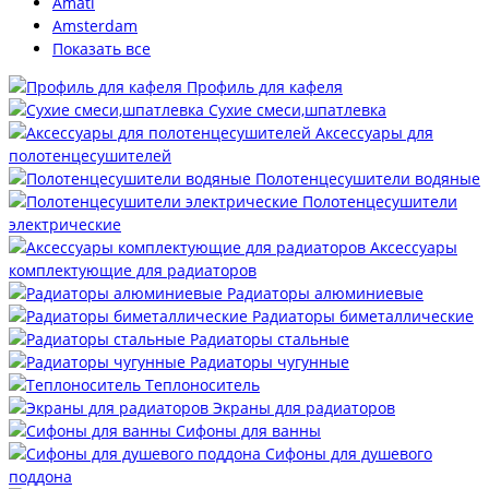
Amati
Amsterdam
Показать все
Профиль для кафеля
Сухие смеси,шпатлевка
Аксессуары для
полотенцесушителей
Полотенцесушители водяные
Полотенцесушители
электрические
Аксессуары
комплектующие для радиаторов
Радиаторы алюминиевые
Радиаторы биметаллические
Радиаторы стальные
Радиаторы чугунные
Теплоноситель
Экраны для радиаторов
Сифоны для ванны
Сифоны для душевого
поддона