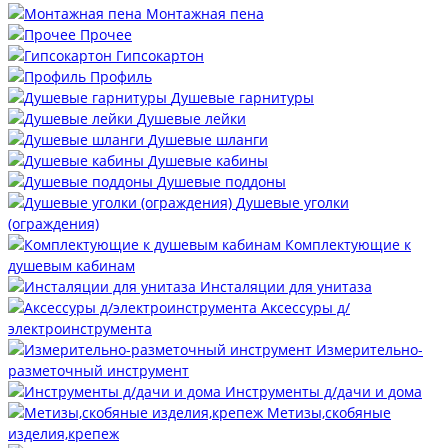
Монтажная пена
Прочее
Гипсокартон
Профиль
Душевые гарнитуры
Душевые лейки
Душевые шланги
Душевые кабины
Душевые поддоны
Душевые уголки
(ограждения)
Комплектующие к
душевым кабинам
Инсталяции для унитаза
Аксессуры д/
электроинструмента
Измерительно-
разметочный инструмент
Инструменты д/дачи и дома
Метизы,скобяные
изделия,крепеж