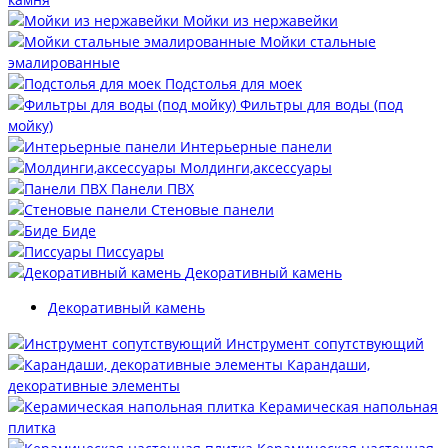
Мойки из нержавейки
Мойки стальные
эмалированные
Подстолья для моек
Фильтры для воды (под
мойку)
Интерьерные панели
Молдинги,аксессуары
Панели ПВХ
Стеновые панели
Биде
Писсуары
Декоративный камень
Декоративный камень
Инструмент сопутствующий
Карандаши,
декоративные элементы
Керамическая напольная
плитка