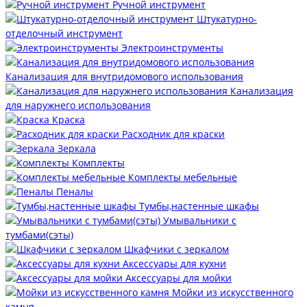
Ручной инструмент
Штукатурно-
отделочный инструмент
Электроинструменты
Канализация для внутридомового использования
Канализация
для наружнего использования
Краска
Расходник для краски
Зеркала
Комплекты
Комплекты мебельные
Пеналы
Тумбы,настенные шкафы
Умывальники с
тумбами(сэты)
Шкафчики с зеркалом
Аксессуары для кухни
Аксессуары для мойки
Мойки из искусственного
камня