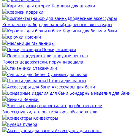
Карнизы для шторки
Коврики
Комплекты (набор для ванны),подвесные аксессуары
Корзины для белья и баки
Крючки
Мыльницы
Полки, этажерки
Полотенцедержатели, поручни,вешала
Стаканчики
Сушилки для белья
Шторки для ванны
Аксессуары для бани
Бондарные изделия для бани
Веники
Завесы,пушки,тепловетиляторы,обогреватели
Конвекторы
Кулера
Аксессуары для ванны