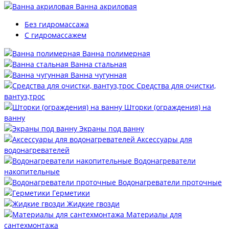
Ванна акриловая
Без гидромассажа
С гидромассажем
Ванна полимерная
Ванна стальная
Ванна чугунная
Средства для очистки,
вантуз,трос
Шторки (ограждения) на
ванну
Экраны под ванну
Аксессуары для
водонагревателей
Водонагреватели
накопительные
Водонагреватели проточные
Герметики
Жидкие гвозди
Материалы для
сантехмонтажа