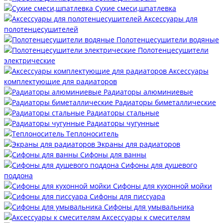
Сухие смеси,шпатлевка
Аксессуары для
полотенцесушителей
Полотенцесушители водяные
Полотенцесушители
электрические
Аксессуары
комплектующие для радиаторов
Радиаторы алюминиевые
Радиаторы биметаллические
Радиаторы стальные
Радиаторы чугунные
Теплоноситель
Экраны для радиаторов
Сифоны для ванны
Сифоны для душевого
поддона
Сифоны для кухонной мойки
Сифоны для писсуара
Сифоны для умывальника
Аксессуары к смесителям