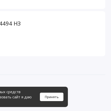
4494 НЗ
ных средств
зовать сайт я даю
Принять