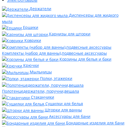
Электротовары
Держатели
Диспенсеры для жидкого
мыла
Ершики
Карнизы для шторки
Коврики
Комплекты (набор для ванны),подвесные аксессуары
Корзины для белья и баки
Крючки
Мыльницы
Полки, этажерки
Полотенцедержатели, поручни,вешала
Стаканчики
Сушилки для белья
Шторки для ванны
Аксессуары для бани
Бондарные изделия для бани