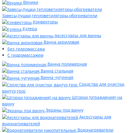
Веники
Завесы,пушки,тепловетиляторы,обогреватели
Конвекторы
Кулера
Аксессуары для ванны
Ванна акриловая
Без гидромассажа
С гидромассажем
Ванна полимерная
Ванна стальная
Ванна чугунная
Средства для очистки,
вантуз,трос
Шторки (ограждения) на
ванну
Экраны под ванну
Аксессуары для
водонагревателей
Водонагреватели