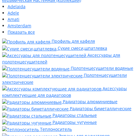
керамическая настенная (коллекции)
Adelaida
Adele
Amati
Amsterdam
Показать все
Профиль для кафеля
Сухие смеси,шпатлевка
Аксессуары для
полотенцесушителей
Полотенцесушители водяные
Полотенцесушители
электрические
Аксессуары
комплектующие для радиаторов
Радиаторы алюминиевые
Радиаторы биметаллические
Радиаторы стальные
Радиаторы чугунные
Теплоноситель
Экраны для радиаторов