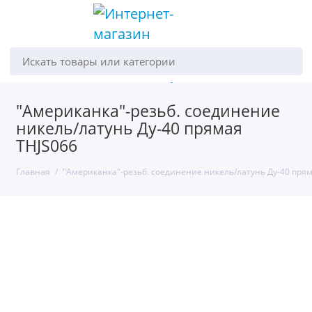
Искать товары или категории
"Американка"-резьб. соединение
никель/латунь Ду-40 прямая
THJS066
Главная
"Американка"-резьб. соединение никель/латунь Ду-40 прям