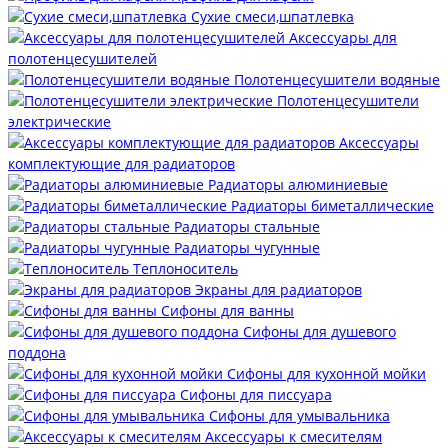
Сухие смеси,шпатлевка
Аксессуары для
полотенцесушителей
Полотенцесушители водяные
Полотенцесушители
электрические
Аксессуары
комплектующие для радиаторов
Радиаторы алюминиевые
Радиаторы биметаллические
Радиаторы стальные
Радиаторы чугунные
Теплоноситель
Экраны для радиаторов
Сифоны для ванны
Сифоны для душевого
поддона
Сифоны для кухонной мойки
Сифоны для писсуара
Сифоны для умывальника
Аксессуары к смесителям