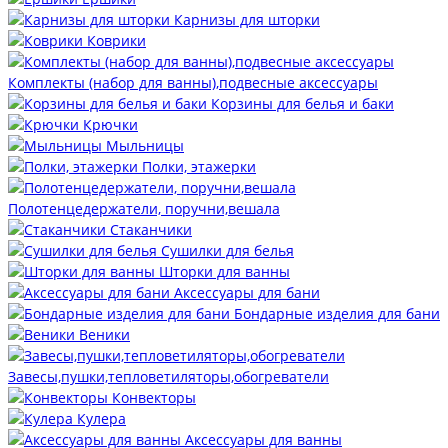
Карнизы для шторки
Коврики
Комплекты (набор для ванны),подвесные аксессуары
Корзины для белья и баки
Крючки
Мыльницы
Полки, этажерки
Полотенцедержатели, поручни,вешала
Стаканчики
Сушилки для белья
Шторки для ванны
Аксессуары для бани
Бондарные изделия для бани
Веники
Завесы,пушки,тепловетиляторы,обогреватели
Конвекторы
Кулера
Аксессуары для ванны