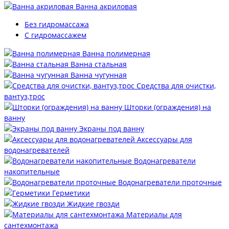
Ванна акриловая
Без гидромассажа
С гидромассажем
Ванна полимерная
Ванна стальная
Ванна чугунная
Средства для очистки,
вантуз,трос
Шторки (ограждения) на
ванну
Экраны под ванну
Аксессуары для
водонагревателей
Водонагреватели
накопительные
Водонагреватели проточные
Герметики
Жидкие гвозди
Материалы для
сантехмонтажа