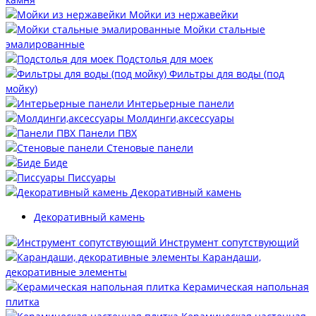
Мойки из нержавейки
Мойки стальные
эмалированные
Подстолья для моек
Фильтры для воды (под
мойку)
Интерьерные панели
Молдинги,аксессуары
Панели ПВХ
Стеновые панели
Биде
Писсуары
Декоративный камень
Декоративный камень
Инструмент сопутствующий
Карандаши,
декоративные элементы
Керамическая напольная
плитка