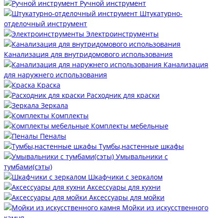
Ручной инструмент
Штукатурно-
отделочный инструмент
Электроинструменты
Канализация для внутридомового использования
Канализация
для наружнего использования
Краска
Расходник для краски
Зеркала
Комплекты
Комплекты мебельные
Пеналы
Тумбы,настенные шкафы
Умывальники с
тумбами(сэты)
Шкафчики с зеркалом
Аксессуары для кухни
Аксессуары для мойки
Мойки из искусственного
камня