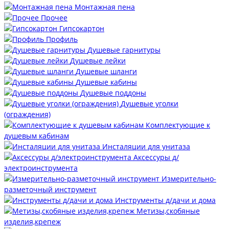
Монтажная пена
Прочее
Гипсокартон
Профиль
Душевые гарнитуры
Душевые лейки
Душевые шланги
Душевые кабины
Душевые поддоны
Душевые уголки
(ограждения)
Комплектующие к
душевым кабинам
Инсталяции для унитаза
Аксессуры д/
электроинструмента
Измерительно-
разметочный инструмент
Инструменты д/дачи и дома
Метизы,скобяные
изделия,крепеж