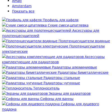
Amati
Amsterdam
Показать все
Профиль для кафеля
Сухие смеси,шпатлевка
Аксессуары для
полотенцесушителей
Полотенцесушители водяные
Полотенцесушители
электрические
Аксессуары
комплектующие для радиаторов
Радиаторы алюминиевые
Радиаторы биметаллические
Радиаторы стальные
Радиаторы чугунные
Теплоноситель
Экраны для радиаторов
Сифоны для ванны
Сифоны для душевого
поддона