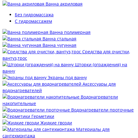
Ванна акриловая
Без гидромассажа
С гидромассажем
Ванна полимерная
Ванна стальная
Ванна чугунная
Средства для очистки,
вантуз,трос
Шторки (ограждения) на
ванну
Экраны под ванну
Аксессуары для
водонагревателей
Водонагреватели
накопительные
Водонагреватели проточные
Герметики
Жидкие гвозди
Материалы для
сантехмонтажа