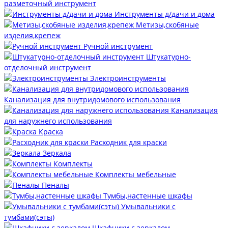
разметочный инструмент
Инструменты д/дачи и дома
Метизы,скобяные
изделия,крепеж
Ручной инструмент
Штукатурно-
отделочный инструмент
Электроинструменты
Канализация для внутридомового использования
Канализация
для наружнего использования
Краска
Расходник для краски
Зеркала
Комплекты
Комплекты мебельные
Пеналы
Тумбы,настенные шкафы
Умывальники с
тумбами(сэты)
Шкафчики с зеркалом