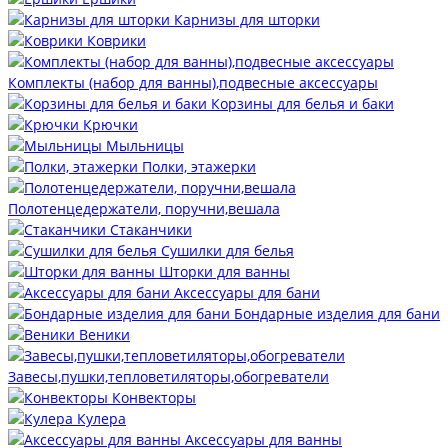
Карнизы для шторки
Коврики
Комплекты (набор для ванны),подвесные аксессуары
Корзины для белья и баки
Крючки
Мыльницы
Полки, этажерки
Полотенцедержатели, поручни,вешала
Стаканчики
Сушилки для белья
Шторки для ванны
Аксессуары для бани
Бондарные изделия для бани
Веники
Завесы,пушки,тепловетиляторы,обогреватели
Конвекторы
Кулера
Аксессуары для ванны