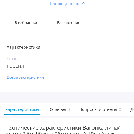
Нашли дешевле?
В избранное
В сравнение
Характеристики
страна
РОССИЯ
Все характеристики
Характеристики
Отзывы
0
Вопросы и ответы
0
Д
Технические характеристики Вагонка липа/
осина 2,6м 15мм х 96мм сорт А 10шт/упак