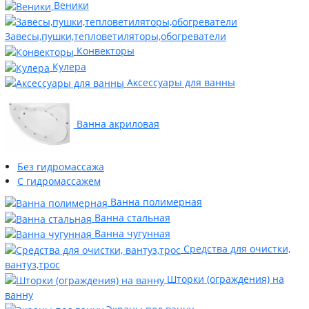
Веники
Завесы,пушки,тепловетиляторы,обогреватели
Конвекторы
Кулера
Аксессуары для ванны
Ванна акриловая
Без гидромассажа
С гидромассажем
Ванна полимерная
Ванна стальная
Ванна чугунная
Средства для очистки,
вантуз,трос
Шторки (ограждения) на
ванну