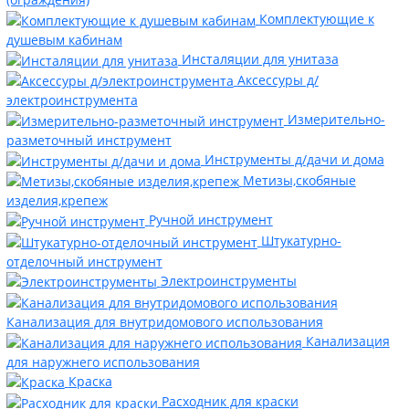
Комплектующие к
душевым кабинам
Инсталяции для унитаза
Аксессуры д/
электроинструмента
Измерительно-
разметочный инструмент
Инструменты д/дачи и дома
Метизы,скобяные
изделия,крепеж
Ручной инструмент
Штукатурно-
отделочный инструмент
Электроинструменты
Канализация для внутридомового использования
Канализация
для наружнего использования
Краска
Расходник для краски