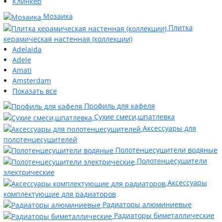
Клинкер
Мозаика
Плитка
керамическая настенная (коллекции)
Adelaida
Adele
Amati
Amsterdam
Показать все
Профиль для кафеля
Сухие смеси,шпатлевка
Аксессуары для
полотенцесушителей
Полотенцесушители водяные
Полотенцесушители
электрические
Аксессуары
комплектующие для радиаторов
Радиаторы алюминиевые
Радиаторы биметаллические