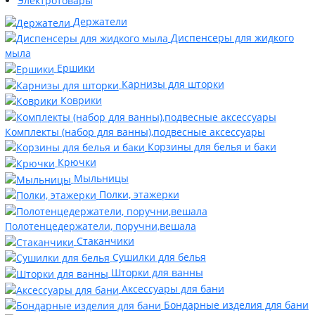
Электротовары
Держатели
Диспенсеры для жидкого
мыла
Ершики
Карнизы для шторки
Коврики
Комплекты (набор для ванны),подвесные аксессуары
Корзины для белья и баки
Крючки
Мыльницы
Полки, этажерки
Полотенцедержатели, поручни,вешала
Стаканчики
Сушилки для белья
Шторки для ванны
Аксессуары для бани
Бондарные изделия для бани