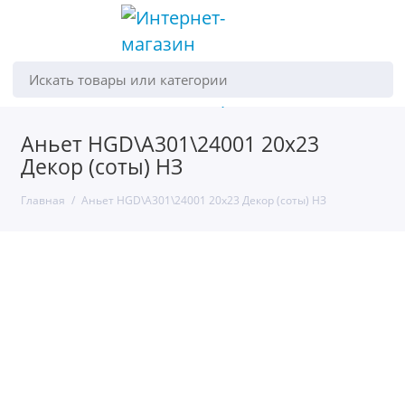
Искать товары или категории
Аньет HGD\A301\24001 20х23
Декор (соты) НЗ
Главная
Аньет HGD\A301\24001 20х23 Декор (соты) НЗ