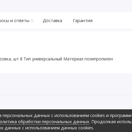
росы и ответы
0
Доставка
Гарантия
асовка, шт 8 Тип универсальный Материал полипропилен
ов предложить своим клиентам
а персональных данных с использованием cookies и программ
зличных ценовых диапазонах.,
оре», 2026г.
олитика обработки персональных данных
. Продолжая исполь
ных
ых данных с использованием данных cookies.