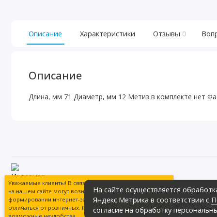
Описание
Характеристики
Отзывы
0
Воп
Описание
Длина, мм 71 Диаметр, мм 12 Метиз в комплекте нет Ф
Магазин сантехники «Теплое море» гот
Уважаемые клиенты! В связи с техническими работами
На сайте осуществляется обработк
обширный ассортимент продукции в ра
на нашем сайте могут возникать сложности при
Интернет магазин сантехники «Теплое м
Яндекс.Метрика в соответствии с
П
формировании интернет-заказов. Цены могут
Политика обработки персональных дан
отличаться от розничных. Приносим извинения за
согласие на обработку персональн
возможные неудобства.