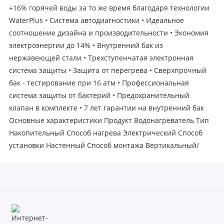
+16% горячей воды за то же время благодаря технологии
WaterPlus • Cистема автодиагностики • Идеальное
соотношение дизайна и производительности • Экономия
электроэнергии до 14% • Внутренний бак из
нержавеющей стали • Трехступенчатая электронная
система защиты • Защита от перегрева • Сверхпрочный
бак - тестирование при 16 атм • Профессиональная
система защиты от бактерий • Предохранительный
клапан в комплекте • 7 лет гарантии на внутренний бак
Основные характеристики Продукт Водонагреватель Тип
Накопительный Способ нагрева Электрический Способ
установки Настенный Способ монтажа Вертикальный/
горизонтальный Конструкция Форма корпуса Плоский
Материал корпуса Металл Цвет корпуса Metal brushed
Цвет нижней крышки Светло-серый Цвет верхней крышки
Темно-серый Управление Электронное Материал
внутреннего бака Нержавеющая сталь Количество
внутренних баков шт 2 Объем входящего бака л 50 Объем