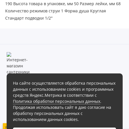
190 Высота товара в упаковке, мм 50 Размер лейки, мм 68
Количество режимов струи 1 Форма душа Круглая
Стандарт подводки 1/2"
На сайте осуществляется обработка персональных
данных с использованием cookies и программных
Магазин сантехники «Теплое море» готов предложить своим
средств Яндекс.Метрика в соответствии с
клиентам обширный ассортимент продукции в различных
Политика обработки персональных данных
.
ценовых диапазонах.
Продолжая использовать сайт я даю согласие на
Интернет магазин сантехники «Теплое море», 2026г.
обработку персональных данных с
Политика обработки персональных данных
использованием данных cookies.
Уважаемые клиенты! В связи с техническими работами на