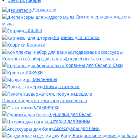
Электротовары
Держатели
Диспенсеры для жидкого
мыла
Ершики
Карнизы для шторки
Коврики
Комплекты (набор для ванны),подвесные аксессуары
Корзины для белья и баки
Крючки
Мыльницы
Полки, этажерки
Полотенцедержатели, поручни,вешала
Стаканчики
Сушилки для белья
Шторки для ванны
Аксессуары для бани
Бондарные изделия для бани