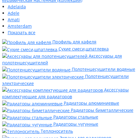
керамическая настенная (коллекции)
Adelaida
Adele
Amati
Amsterdam
Показать все
Профиль для кафеля
Сухие смеси,шпатлевка
Аксессуары для
полотенцесушителей
Полотенцесушители водяные
Полотенцесушители
электрические
Аксессуары
комплектующие для радиаторов
Радиаторы алюминиевые
Радиаторы биметаллические
Радиаторы стальные
Радиаторы чугунные
Теплоноситель
Экраны для радиаторов