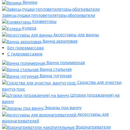
Веники
Завесы,пушки,тепловетиляторы,обогреватели
Конвекторы
Кулера
Аксессуары для ванны
Ванна акриловая
Без гидромассажа
С гидромассажем
Ванна полимерная
Ванна стальная
Ванна чугунная
Средства для очистки,
вантуз,трос
Шторки (ограждения) на
ванну
Экраны под ванну
Аксессуары для
водонагревателей
Водонагреватели