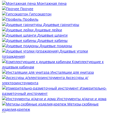
Монтажная пена
Прочее
Гипсокартон
Профиль
Душевые гарнитуры
Душевые лейки
Душевые шланги
Душевые кабины
Душевые поддоны
Душевые уголки
(ограждения)
Комплектующие к
душевым кабинам
Инсталяции для унитаза
Аксессуры д/
электроинструмента
Измерительно-
разметочный инструмент
Инструменты д/дачи и дома
Метизы,скобяные
изделия,крепеж