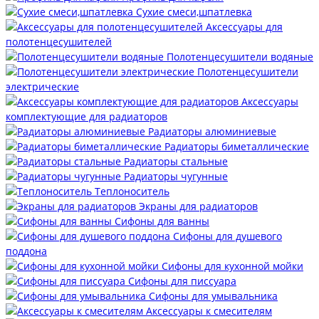
Сухие смеси,шпатлевка
Аксессуары для
полотенцесушителей
Полотенцесушители водяные
Полотенцесушители
электрические
Аксессуары
комплектующие для радиаторов
Радиаторы алюминиевые
Радиаторы биметаллические
Радиаторы стальные
Радиаторы чугунные
Теплоноситель
Экраны для радиаторов
Сифоны для ванны
Сифоны для душевого
поддона
Сифоны для кухонной мойки
Сифоны для писсуара
Сифоны для умывальника
Аксессуары к смесителям