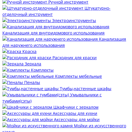
Ручной инструмент
Штукатурно-
отделочный инструмент
Электроинструменты
Канализация для внутридомового использования
Канализация
для наружнего использования
Краска
Расходник для краски
Зеркала
Комплекты
Комплекты мебельные
Пеналы
Тумбы,настенные шкафы
Умывальники с
тумбами(сэты)
Шкафчики с зеркалом
Аксессуары для кухни
Аксессуары для мойки
Мойки из искусственного
камня