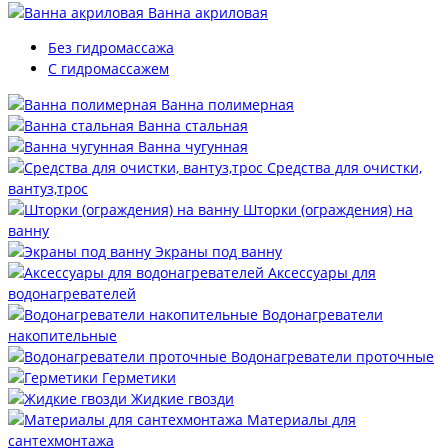
Ванна акриловая
Без гидромассажа
С гидромассажем
Ванна полимерная
Ванна стальная
Ванна чугунная
Средства для очистки,
вантуз,трос
Шторки (ограждения) на
ванну
Экраны под ванну
Аксессуары для
водонагревателей
Водонагреватели
накопительные
Водонагреватели проточные
Герметики
Жидкие гвозди
Материалы для
сантехмонтажа