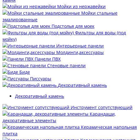
Мойки из нержавейки
Мойки стальные
эмалированные
Подстолья для моек
Фильтры для воды (под
мойку)
Интерьерные панели
Молдинги,аксессуары
Панели ПВХ
Стеновые панели
Биде
Писсуары
Декоративный камень
Декоративный камень
Инструмент сопутствующий
Карандаши,
декоративные элементы
Керамическая напольная
плитка