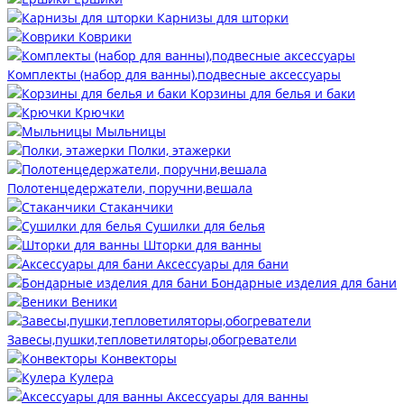
Карнизы для шторки
Коврики
Комплекты (набор для ванны),подвесные аксессуары
Корзины для белья и баки
Крючки
Мыльницы
Полки, этажерки
Полотенцедержатели, поручни,вешала
Стаканчики
Сушилки для белья
Шторки для ванны
Аксессуары для бани
Бондарные изделия для бани
Веники
Завесы,пушки,тепловетиляторы,обогреватели
Конвекторы
Кулера
Аксессуары для ванны