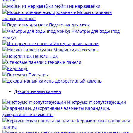
Мойки из нержавейки
Мойки стальные
эмалированные
Подстолья для моек
Фильтры для воды (под
мойку)
Интерьерные панели
Молдинги,аксессуары
Панели ПВХ
Стеновые панели
Биде
Писсуары
Декоративный камень
Декоративный камень
Инструмент сопутствующий
Карандаши,
декоративные элементы
Керамическая напольная
плитка