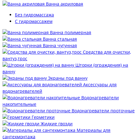
Ванна акриловая
Без гидромассажа
С гидромассажем
Ванна полимерная
Ванна стальная
Ванна чугунная
Средства для очистки,
вантуз,трос
Шторки (ограждения) на
ванну
Экраны под ванну
Аксессуары для
водонагревателей
Водонагреватели
накопительные
Водонагреватели проточные
Герметики
Жидкие гвозди
Материалы для
сантехмонтажа