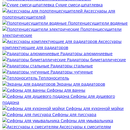
Сухие смеси,шпатлевка
Аксессуары для
полотенцесушителей
Полотенцесушители водяные
Полотенцесушители
электрические
Аксессуары
комплектующие для радиаторов
Радиаторы алюминиевые
Радиаторы биметаллические
Радиаторы стальные
Радиаторы чугунные
Теплоноситель
Экраны для радиаторов
Сифоны для ванны
Сифоны для душевого
поддона
Сифоны для кухонной мойки
Сифоны для писсуара
Сифоны для умывальника
Аксессуары к смесителям