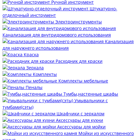
Ручной инструмент
Штукатурно-
отделочный инструмент
Электроинструменты
Канализация для внутридомового использования
Канализация
для наружнего использования
Краска
Расходник для краски
Зеркала
Комплекты
Комплекты мебельные
Пеналы
Тумбы,настенные шкафы
Умывальники с
тумбами(сэты)
Шкафчики с зеркалом
Аксессуары для кухни
Аксессуары для мойки
Мойки из искусственного
камня