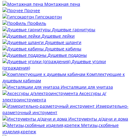
Монтажная пена
Прочее
Гипсокартон
Профиль
Душевые гарнитуры
Душевые лейки
Душевые шланги
Душевые кабины
Душевые поддоны
Душевые уголки
(ограждения)
Комплектующие к
душевым кабинам
Инсталяции для унитаза
Аксессуры д/
электроинструмента
Измерительно-
разметочный инструмент
Инструменты д/дачи и дома
Метизы,скобяные
изделия,крепеж