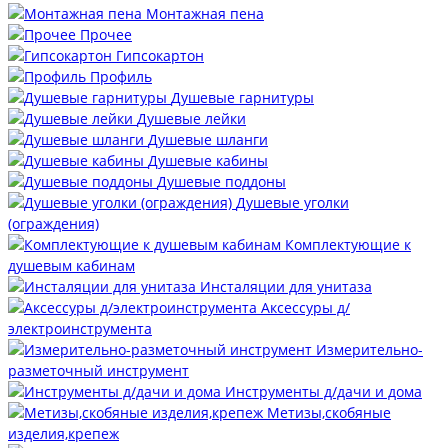
Монтажная пена
Прочее
Гипсокартон
Профиль
Душевые гарнитуры
Душевые лейки
Душевые шланги
Душевые кабины
Душевые поддоны
Душевые уголки
(ограждения)
Комплектующие к
душевым кабинам
Инсталяции для унитаза
Аксессуры д/
электроинструмента
Измерительно-
разметочный инструмент
Инструменты д/дачи и дома
Метизы,скобяные
изделия,крепеж