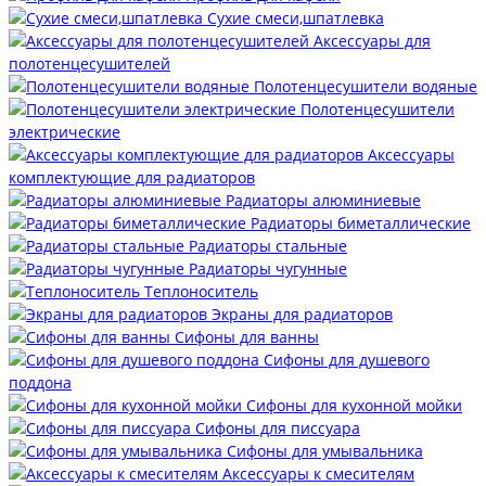
Сухие смеси,шпатлевка
Аксессуары для
полотенцесушителей
Полотенцесушители водяные
Полотенцесушители
электрические
Аксессуары
комплектующие для радиаторов
Радиаторы алюминиевые
Радиаторы биметаллические
Радиаторы стальные
Радиаторы чугунные
Теплоноситель
Экраны для радиаторов
Сифоны для ванны
Сифоны для душевого
поддона
Сифоны для кухонной мойки
Сифоны для писсуара
Сифоны для умывальника
Аксессуары к смесителям