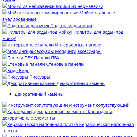
Мойки из нержавейки
Мойки стальные
эмалированные
Подстолья для моек
Фильтры для воды (под
мойку)
Интерьерные панели
Молдинги,аксессуары
Панели ПВХ
Стеновые панели
Биде
Писсуары
Декоративный камень
Декоративный камень
Инструмент сопутствующий
Карандаши,
декоративные элементы
Керамическая напольная
плитка