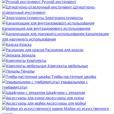
Ручной инструмент
Штукатурно-
отделочный инструмент
Электроинструменты
Канализация для внутридомового использования
Канализация
для наружнего использования
Краска
Расходник для краски
Зеркала
Комплекты
Комплекты мебельные
Пеналы
Тумбы,настенные шкафы
Умывальники с
тумбами(сэты)
Шкафчики с зеркалом
Аксессуары для кухни
Аксессуары для мойки
Мойки из искусственного
камня