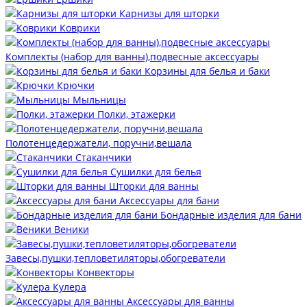
Карнизы для шторки
Коврики
Комплекты (набор для ванны),подвесные аксессуары
Корзины для белья и баки
Крючки
Мыльницы
Полки, этажерки
Полотенцедержатели, поручни,вешала
Стаканчики
Сушилки для белья
Шторки для ванны
Аксессуары для бани
Бондарные изделия для бани
Веники
Завесы,пушки,тепловетиляторы,обогреватели
Конвекторы
Кулера
Аксессуары для ванны