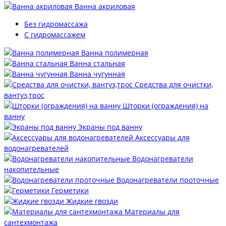
Ванна акриловая
Без гидромассажа
С гидромассажем
Ванна полимерная
Ванна стальная
Ванна чугунная
Средства для очистки,
вантуз,трос
Шторки (ограждения) на
ванну
Экраны под ванну
Аксессуары для
водонагревателей
Водонагреватели
накопительные
Водонагреватели проточные
Герметики
Жидкие гвозди
Материалы для
сантехмонтажа