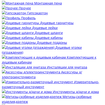
Монтажная пена
Прочее
Гипсокартон
Профиль
Душевые гарнитуры
Душевые лейки
Душевые шланги
Душевые кабины
Душевые поддоны
Душевые уголки
(ограждения)
Комплектующие к
душевым кабинам
Инсталяции для унитаза
Аксессуры д/
электроинструмента
Измерительно-
разметочный инструмент
Инструменты д/дачи и дома
Метизы,скобяные
изделия,крепеж