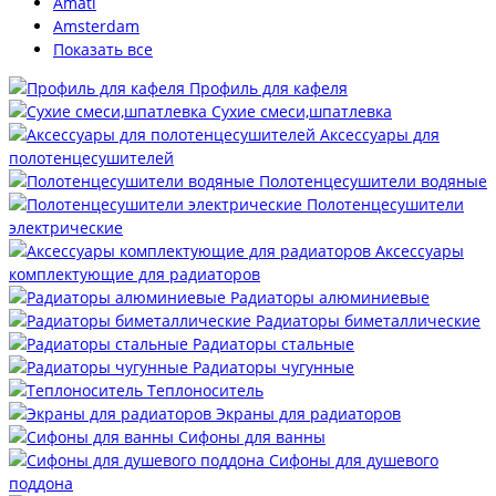
Amati
Amsterdam
Показать все
Профиль для кафеля
Сухие смеси,шпатлевка
Аксессуары для
полотенцесушителей
Полотенцесушители водяные
Полотенцесушители
электрические
Аксессуары
комплектующие для радиаторов
Радиаторы алюминиевые
Радиаторы биметаллические
Радиаторы стальные
Радиаторы чугунные
Теплоноситель
Экраны для радиаторов
Сифоны для ванны
Сифоны для душевого
поддона