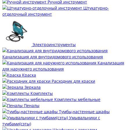
Ручной инструмент
Штукатурно-
отделочный инструмент
Электроинструменты
Канализация для внутридомового использования
Канализация
для наружнего использования
Краска
Расходник для краски
Зеркала
Комплекты
Комплекты мебельные
Пеналы
Тумбы,настенные шкафы
Умывальники с
тумбами(сэты)
Шкафчики с зеркалом