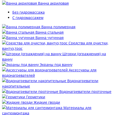
Ванна акриловая
Без гидромассажа
С гидромассажем
Ванна полимерная
Ванна стальная
Ванна чугунная
Средства для очистки,
вантуз,трос
Шторки (ограждения) на
ванну
Экраны под ванну
Аксессуары для
водонагревателей
Водонагреватели
накопительные
Водонагреватели проточные
Герметики
Жидкие гвозди
Материалы для
сантехмонтажа