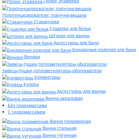
Полки, этажерки
Полотенцедержатели, поручни,вешала
Стаканчики
Сушилки для белья
Шторки для ванны
Аксессуары для бани
Бондарные изделия для бани
Веники
Завесы,пушки,тепловетиляторы,обогреватели
Конвекторы
Кулера
Аксессуары для ванны
Ванна акриловая
Без гидромассажа
С гидромассажем
Ванна полимерная
Ванна стальная
Ванна чугунная