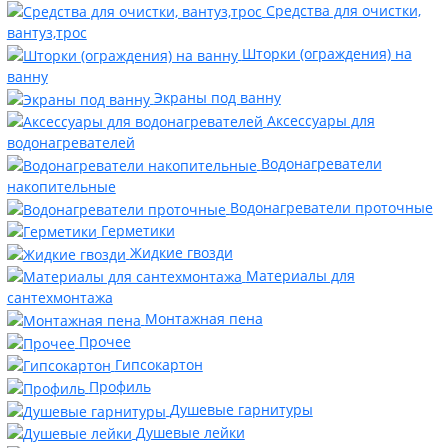
Средства для очистки,
вантуз,трос
Шторки (ограждения) на
ванну
Экраны под ванну
Аксессуары для
водонагревателей
Водонагреватели
накопительные
Водонагреватели проточные
Герметики
Жидкие гвозди
Материалы для
сантехмонтажа
Монтажная пена
Прочее
Гипсокартон
Профиль
Душевые гарнитуры
Душевые лейки