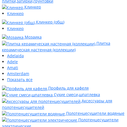
плитки,затирки,грунтовки
Клинкер
Клинкер
Клинкер (общ)
Клинкер
Мозаика
Плитка
керамическая настенная (коллекции)
Adelaida
Adele
Amati
Amsterdam
Показать все
Профиль для кафеля
Сухие смеси,шпатлевка
Аксессуары для
полотенцесушителей
Полотенцесушители водяные
Полотенцесушители
электрические