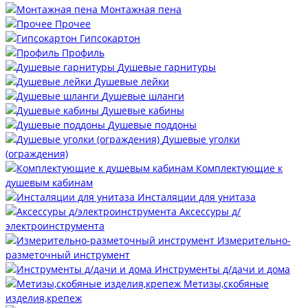
Монтажная пена
Прочее
Гипсокартон
Профиль
Душевые гарнитуры
Душевые лейки
Душевые шланги
Душевые кабины
Душевые поддоны
Душевые уголки
(ограждения)
Комплектующие к
душевым кабинам
Инсталяции для унитаза
Аксессуры д/
электроинструмента
Измерительно-
разметочный инструмент
Инструменты д/дачи и дома
Метизы,скобяные
изделия,крепеж