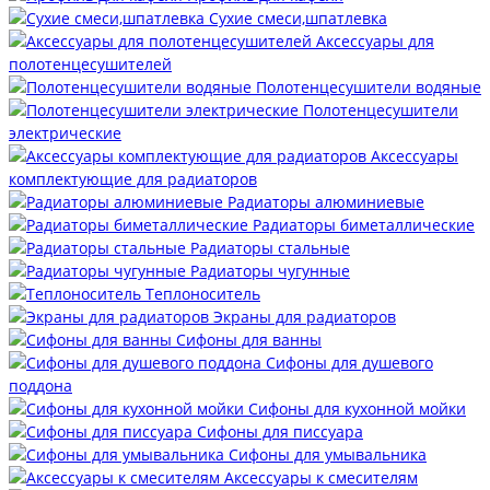
Сухие смеси,шпатлевка
Аксессуары для
полотенцесушителей
Полотенцесушители водяные
Полотенцесушители
электрические
Аксессуары
комплектующие для радиаторов
Радиаторы алюминиевые
Радиаторы биметаллические
Радиаторы стальные
Радиаторы чугунные
Теплоноситель
Экраны для радиаторов
Сифоны для ванны
Сифоны для душевого
поддона
Сифоны для кухонной мойки
Сифоны для писсуара
Сифоны для умывальника
Аксессуары к смесителям