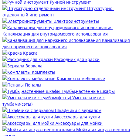
Ручной инструмент
Штукатурно-
отделочный инструмент
Электроинструменты
Канализация для внутридомового использования
Канализация
для наружнего использования
Краска
Расходник для краски
Зеркала
Комплекты
Комплекты мебельные
Пеналы
Тумбы,настенные шкафы
Умывальники с
тумбами(сэты)
Шкафчики с зеркалом
Аксессуары для кухни
Аксессуары для мойки
Мойки из искусственного
камня