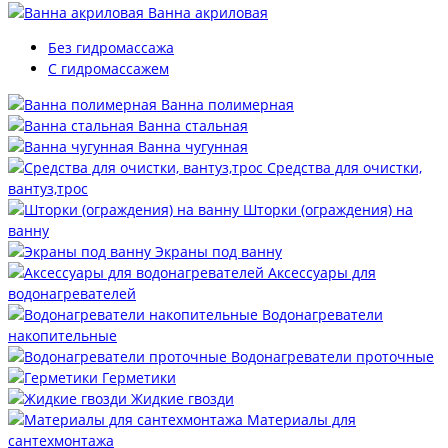
Ванна акриловая
Без гидромассажа
С гидромассажем
Ванна полимерная
Ванна стальная
Ванна чугунная
Средства для очистки,
вантуз,трос
Шторки (ограждения) на
ванну
Экраны под ванну
Аксессуары для
водонагревателей
Водонагреватели
накопительные
Водонагреватели проточные
Герметики
Жидкие гвозди
Материалы для
сантехмонтажа