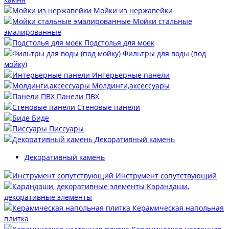
Мойки из нержавейки
Мойки стальные
эмалированные
Подстолья для моек
Фильтры для воды (под
мойку)
Интерьерные панели
Молдинги,аксессуары
Панели ПВХ
Стеновые панели
Биде
Писсуары
Декоративный камень
Декоративный камень
Инструмент сопутствующий
Карандаши,
декоративные элементы
Керамическая напольная
плитка