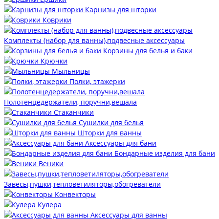
Карнизы для шторки
Коврики
Комплекты (набор для ванны),подвесные аксессуары
Корзины для белья и баки
Крючки
Мыльницы
Полки, этажерки
Полотенцедержатели, поручни,вешала
Стаканчики
Сушилки для белья
Шторки для ванны
Аксессуары для бани
Бондарные изделия для бани
Веники
Завесы,пушки,тепловетиляторы,обогреватели
Конвекторы
Кулера
Аксессуары для ванны