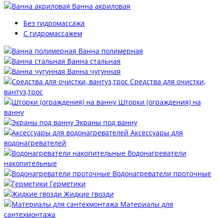
Ванна акриловая
Без гидромассажа
С гидромассажем
Ванна полимерная
Ванна стальная
Ванна чугунная
Средства для очистки,
вантуз,трос
Шторки (ограждения) на
ванну
Экраны под ванну
Аксессуары для
водонагревателей
Водонагреватели
накопительные
Водонагреватели проточные
Герметики
Жидкие гвозди
Материалы для
сантехмонтажа