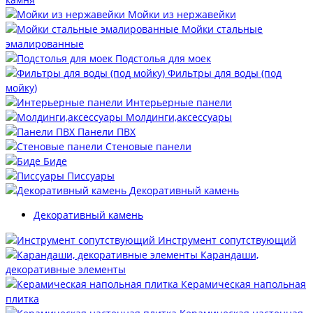
Мойки из нержавейки
Мойки стальные
эмалированные
Подстолья для моек
Фильтры для воды (под
мойку)
Интерьерные панели
Молдинги,аксессуары
Панели ПВХ
Стеновые панели
Биде
Писсуары
Декоративный камень
Декоративный камень
Инструмент сопутствующий
Карандаши,
декоративные элементы
Керамическая напольная
плитка