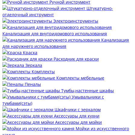
Ручной инструмент
Штукатурно-
отделочный инструмент
Электроинструменты
Канализация для внутридомового использования
Канализация
для наружнего использования
Краска
Расходник для краски
Зеркала
Комплекты
Комплекты мебельные
Пеналы
Тумбы,настенные шкафы
Умывальники с
тумбами(сэты)
Шкафчики с зеркалом
Аксессуары для кухни
Аксессуары для мойки
Мойки из искусственного
камня