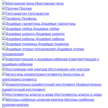
Монтажная пена
Прочее
Гипсокартон
Профиль
Душевые гарнитуры
Душевые лейки
Душевые шланги
Душевые кабины
Душевые поддоны
Душевые уголки
(ограждения)
Комплектующие к
душевым кабинам
Инсталяции для унитаза
Аксессуры д/
электроинструмента
Измерительно-
разметочный инструмент
Инструменты д/дачи и дома
Метизы,скобяные
изделия,крепеж