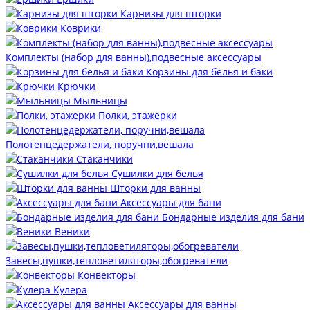
Карнизы для шторки
Коврики
Комплекты (набор для ванны),подвесные аксессуары
Корзины для белья и баки
Крючки
Мыльницы
Полки, этажерки
Полотенцедержатели, поручни,вешала
Стаканчики
Сушилки для белья
Шторки для ванны
Аксессуары для бани
Бондарные изделия для бани
Веники
Завесы,пушки,тепловетиляторы,обогреватели
Конвекторы
Кулера
Аксессуары для ванны