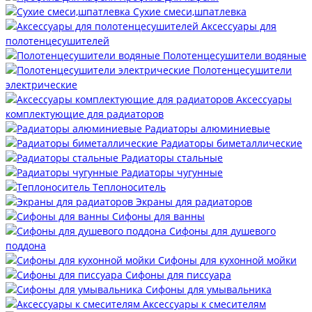
Сухие смеси,шпатлевка
Аксессуары для
полотенцесушителей
Полотенцесушители водяные
Полотенцесушители
электрические
Аксессуары
комплектующие для радиаторов
Радиаторы алюминиевые
Радиаторы биметаллические
Радиаторы стальные
Радиаторы чугунные
Теплоноситель
Экраны для радиаторов
Сифоны для ванны
Сифоны для душевого
поддона
Сифоны для кухонной мойки
Сифоны для писсуара
Сифоны для умывальника
Аксессуары к смесителям