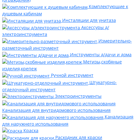
Комплектующие к
душевым кабинам
Инсталяции для унитаза
Аксессуры д/
электроинструмента
Измерительно-
разметочный инструмент
Инструменты д/дачи и дома
Метизы,скобяные
изделия,крепеж
Ручной инструмент
Штукатурно-
отделочный инструмент
Электроинструменты
Канализация для внутридомового использования
Канализация
для наружнего использования
Краска
Расходник для краски