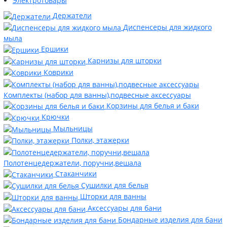
Электротовары
Держатели
Диспенсеры для жидкого
мыла
Ершики
Карнизы для шторки
Коврики
Комплекты (набор для ванны),подвесные аксессуары
Корзины для белья и баки
Крючки
Мыльницы
Полки, этажерки
Полотенцедержатели, поручни,вешала
Стаканчики
Сушилки для белья
Шторки для ванны
Аксессуары для бани
Бондарные изделия для бани