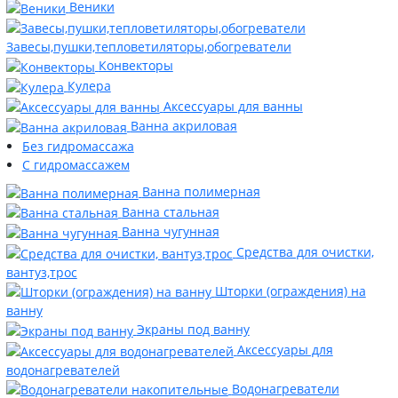
Веники
Завесы,пушки,тепловетиляторы,обогреватели
Конвекторы
Кулера
Аксессуары для ванны
Ванна акриловая
Без гидромассажа
С гидромассажем
Ванна полимерная
Ванна стальная
Ванна чугунная
Средства для очистки,
вантуз,трос
Шторки (ограждения) на
ванну
Экраны под ванну
Аксессуары для
водонагревателей
Водонагреватели