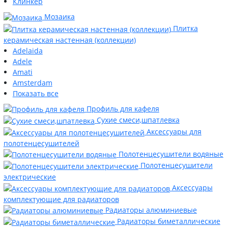
Клинкер
Мозаика
Плитка
керамическая настенная (коллекции)
Adelaida
Adele
Amati
Amsterdam
Показать все
Профиль для кафеля
Сухие смеси,шпатлевка
Аксессуары для
полотенцесушителей
Полотенцесушители водяные
Полотенцесушители
электрические
Аксессуары
комплектующие для радиаторов
Радиаторы алюминиевые
Радиаторы биметаллические