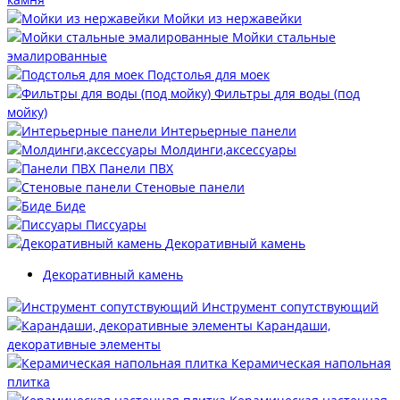
Мойки из нержавейки
Мойки стальные
эмалированные
Подстолья для моек
Фильтры для воды (под
мойку)
Интерьерные панели
Молдинги,аксессуары
Панели ПВХ
Стеновые панели
Биде
Писсуары
Декоративный камень
Декоративный камень
Инструмент сопутствующий
Карандаши,
декоративные элементы
Керамическая напольная
плитка