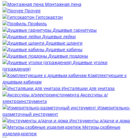
Монтажная пена
Прочее
Гипсокартон
Профиль
Душевые гарнитуры
Душевые лейки
Душевые шланги
Душевые кабины
Душевые поддоны
Душевые уголки
(ограждения)
Комплектующие к
душевым кабинам
Инсталяции для унитаза
Аксессуры д/
электроинструмента
Измерительно-
разметочный инструмент
Инструменты д/дачи и дома
Метизы,скобяные
изделия,крепеж