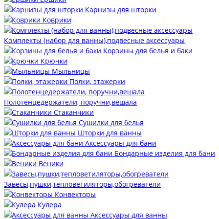
Карнизы для шторки
Коврики
Комплекты (набор для ванны),подвесные аксессуары
Корзины для белья и баки
Крючки
Мыльницы
Полки, этажерки
Полотенцедержатели, поручни,вешала
Стаканчики
Сушилки для белья
Шторки для ванны
Аксессуары для бани
Бондарные изделия для бани
Веники
Завесы,пушки,тепловетиляторы,обогреватели
Конвекторы
Кулера
Аксессуары для ванны