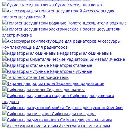
Сухие смеси,шпатлевка
Аксессуары для
полотенцесушителей
Полотенцесушители водяные
Полотенцесушители
электрические
Аксессуары
комплектующие для радиаторов
Радиаторы алюминиевые
Радиаторы биметаллические
Радиаторы стальные
Радиаторы чугунные
Теплоноситель
Экраны для радиаторов
Сифоны для ванны
Сифоны для душевого
поддона
Сифоны для кухонной мойки
Сифоны для писсуара
Сифоны для умывальника
Аксессуары к смесителям