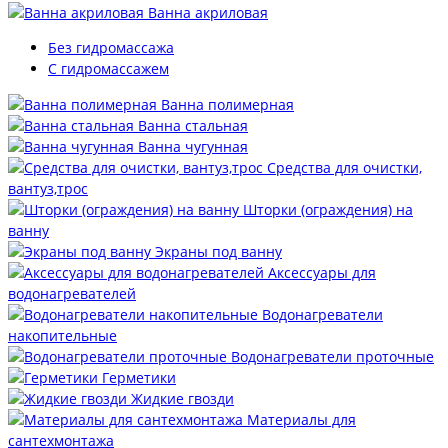
Ванна акриловая
Без гидромассажа
С гидромассажем
Ванна полимерная
Ванна стальная
Ванна чугунная
Средства для очистки,
вантуз,трос
Шторки (ограждения) на
ванну
Экраны под ванну
Аксессуары для
водонагревателей
Водонагреватели
накопительные
Водонагреватели проточные
Герметики
Жидкие гвозди
Материалы для
сантехмонтажа