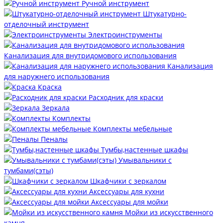
Ручной инструмент
Штукатурно-
отделочный инструмент
Электроинструменты
Канализация для внутридомового использования
Канализация
для наружнего использования
Краска
Расходник для краски
Зеркала
Комплекты
Комплекты мебельные
Пеналы
Тумбы,настенные шкафы
Умывальники с
тумбами(сэты)
Шкафчики с зеркалом
Аксессуары для кухни
Аксессуары для мойки
Мойки из искусственного
камня