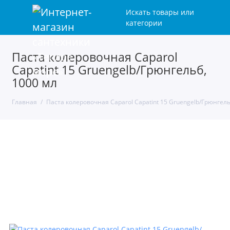
Искать товары или
категории
Паста колеровочная Caparol
Capatint 15 Gruengelb/Грюнгельб,
1000 мл
Главная
Паста колеровочная Caparol Capatint 15 Gruengelb/Грюнгель