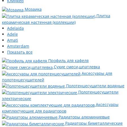
Клинкер
Мозаика
Плитка
керамическая настенная (коллекции)
Adelaida
Adele
Amati
Amsterdam
Показать все
Профиль для кафеля
Сухие смеси,шпатлевка
Аксессуары для
полотенцесушителей
Полотенцесушители водяные
Полотенцесушители
электрические
Аксессуары
комплектующие для радиаторов
Радиаторы алюминиевые
Радиаторы биметаллические