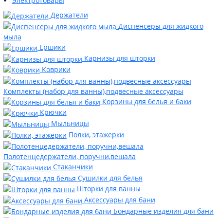
Электротовары
Держатели
Диспенсеры для жидкого
мыла
Ершики
Карнизы для шторки
Коврики
Комплекты (набор для ванны),подвесные аксессуары
Корзины для белья и баки
Крючки
Мыльницы
Полки, этажерки
Полотенцедержатели, поручни,вешала
Стаканчики
Сушилки для белья
Шторки для ванны
Аксессуары для бани
Бондарные изделия для бани