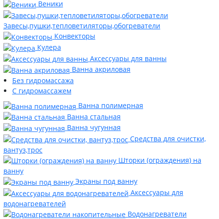
Веники
Завесы,пушки,тепловетиляторы,обогреватели
Конвекторы
Кулера
Аксессуары для ванны
Ванна акриловая
Без гидромассажа
С гидромассажем
Ванна полимерная
Ванна стальная
Ванна чугунная
Средства для очистки,
вантуз,трос
Шторки (ограждения) на
ванну
Экраны под ванну
Аксессуары для
водонагревателей
Водонагреватели