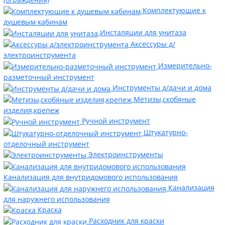
Комплектующие к
душевым кабинам
Инсталяции для унитаза
Аксессуры д/
электроинструмента
Измерительно-
разметочный инструмент
Инструменты д/дачи и дома
Метизы,скобяные
изделия,крепеж
Ручной инструмент
Штукатурно-
отделочный инструмент
Электроинструменты
Канализация для внутридомового использования
Канализация
для наружнего использования
Краска
Расходник для краски