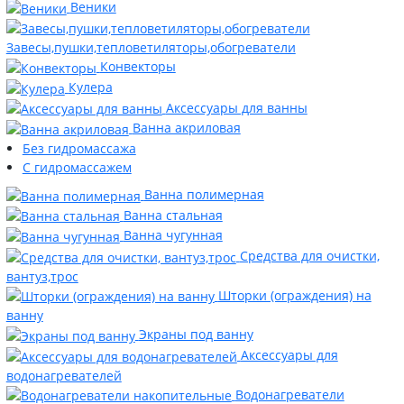
Веники
Завесы,пушки,тепловетиляторы,обогреватели
Конвекторы
Кулера
Аксессуары для ванны
Ванна акриловая
Без гидромассажа
С гидромассажем
Ванна полимерная
Ванна стальная
Ванна чугунная
Средства для очистки,
вантуз,трос
Шторки (ограждения) на
ванну
Экраны под ванну
Аксессуары для
водонагревателей
Водонагреватели