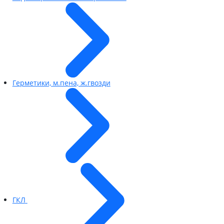
Герметики, м.пена, ж.гвозди
ГКЛ