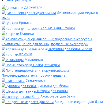
Электротовары
Держатели
Диспенсеры для жидкого
мыла
Ершики
Карнизы для шторки
Коврики
Комплекты (набор для ванны),подвесные аксессуары
Корзины для белья и баки
Крючки
Мыльницы
Полки, этажерки
Полотенцедержатели, поручни,вешала
Стаканчики
Сушилки для белья
Шторки для ванны
Аксессуары для бани
Бондарные изделия для бани