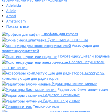
керамическая настенная (коллекции)
Adelaida
Adele
Amati
Amsterdam
Показать все
Профиль для кафеля
Сухие смеси,шпатлевка
Аксессуары для
полотенцесушителей
Полотенцесушители водяные
Полотенцесушители
электрические
Аксессуары
комплектующие для радиаторов
Радиаторы алюминиевые
Радиаторы биметаллические
Радиаторы стальные
Радиаторы чугунные
Теплоноситель
Экраны для радиаторов