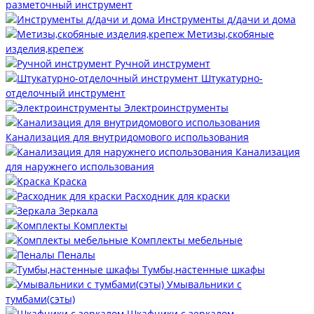
разметочный инструмент
Инструменты д/дачи и дома
Метизы,скобяные
изделия,крепеж
Ручной инструмент
Штукатурно-
отделочный инструмент
Электроинструменты
Канализация для внутридомового использования
Канализация
для наружнего использования
Краска
Расходник для краски
Зеркала
Комплекты
Комплекты мебельные
Пеналы
Тумбы,настенные шкафы
Умывальники с
тумбами(сэты)
Шкафчики с зеркалом