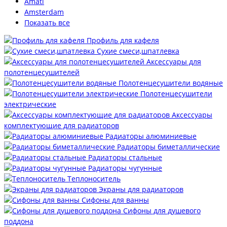
Amati
Amsterdam
Показать все
Профиль для кафеля
Сухие смеси,шпатлевка
Аксессуары для
полотенцесушителей
Полотенцесушители водяные
Полотенцесушители
электрические
Аксессуары
комплектующие для радиаторов
Радиаторы алюминиевые
Радиаторы биметаллические
Радиаторы стальные
Радиаторы чугунные
Теплоноситель
Экраны для радиаторов
Сифоны для ванны
Сифоны для душевого
поддона