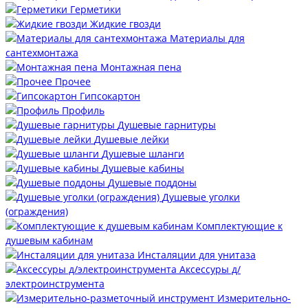
Герметики
Жидкие гвозди
Материалы для
сантехмонтажа
Монтажная пена
Прочее
Гипсокартон
Профиль
Душевые гарнитуры
Душевые лейки
Душевые шланги
Душевые кабины
Душевые поддоны
Душевые уголки
(ограждения)
Комплектующие к
душевым кабинам
Инсталяции для унитаза
Аксессуры д/
электроинструмента
Измерительно-