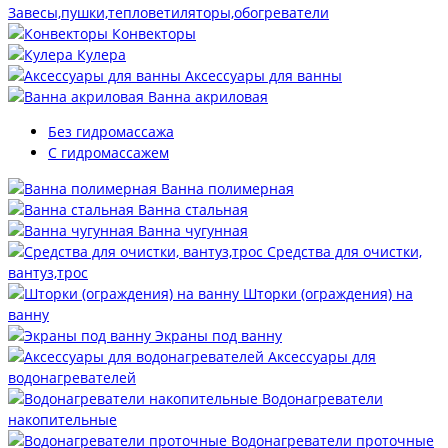
Завесы,пушки,тепловетиляторы,обогреватели
Конвекторы
Кулера
Аксессуары для ванны
Ванна акриловая
Без гидромассажа
С гидромассажем
Ванна полимерная
Ванна стальная
Ванна чугунная
Средства для очистки,
вантуз,трос
Шторки (ограждения) на
ванну
Экраны под ванну
Аксессуары для
водонагревателей
Водонагреватели
накопительные
Водонагреватели проточные