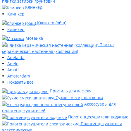
плитки,затирки,грунтовки
Клинкер
Клинкер
Клинкер (общ)
Клинкер
Мозаика
Плитка
керамическая настенная (коллекции)
Adelaida
Adele
Amati
Amsterdam
Показать все
Профиль для кафеля
Сухие смеси,шпатлевка
Аксессуары для
полотенцесушителей
Полотенцесушители водяные
Полотенцесушители
электрические