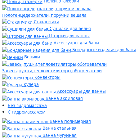
Полки, этажерки
Полотенцедержатели, поручни,вешала
Стаканчики
Сушилки для белья
Шторки для ванны
Аксессуары для бани
Бондарные изделия для бани
Веники
Завесы,пушки,тепловетиляторы,обогреватели
Конвекторы
Кулера
Аксессуары для ванны
Ванна акриловая
Без гидромассажа
С гидромассажем
Ванна полимерная
Ванна стальная
Ванна чугунная