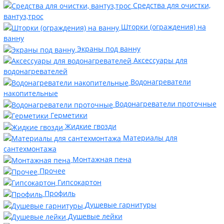
Средства для очистки,
вантуз,трос
Шторки (ограждения) на
ванну
Экраны под ванну
Аксессуары для
водонагревателей
Водонагреватели
накопительные
Водонагреватели проточные
Герметики
Жидкие гвозди
Материалы для
сантехмонтажа
Монтажная пена
Прочее
Гипсокартон
Профиль
Душевые гарнитуры
Душевые лейки