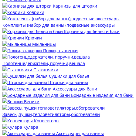
Карнизы для шторки
Коврики
Комплекты (набор для ванны),подвесные аксессуары
Корзины для белья и баки
Крючки
Мыльницы
Полки, этажерки
Полотенцедержатели, поручни,вешала
Стаканчики
Сушилки для белья
Шторки для ванны
Аксессуары для бани
Бондарные изделия для бани
Веники
Завесы,пушки,тепловетиляторы,обогреватели
Конвекторы
Кулера
Аксессуары для ванны