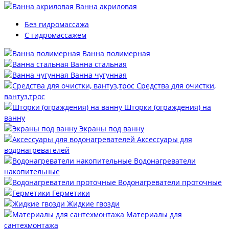
Ванна акриловая
Без гидромассажа
С гидромассажем
Ванна полимерная
Ванна стальная
Ванна чугунная
Средства для очистки,
вантуз,трос
Шторки (ограждения) на
ванну
Экраны под ванну
Аксессуары для
водонагревателей
Водонагреватели
накопительные
Водонагреватели проточные
Герметики
Жидкие гвозди
Материалы для
сантехмонтажа