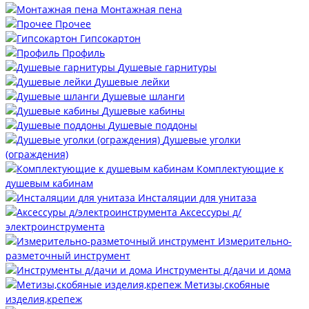
Монтажная пена
Прочее
Гипсокартон
Профиль
Душевые гарнитуры
Душевые лейки
Душевые шланги
Душевые кабины
Душевые поддоны
Душевые уголки
(ограждения)
Комплектующие к
душевым кабинам
Инсталяции для унитаза
Аксессуры д/
электроинструмента
Измерительно-
разметочный инструмент
Инструменты д/дачи и дома
Метизы,скобяные
изделия,крепеж