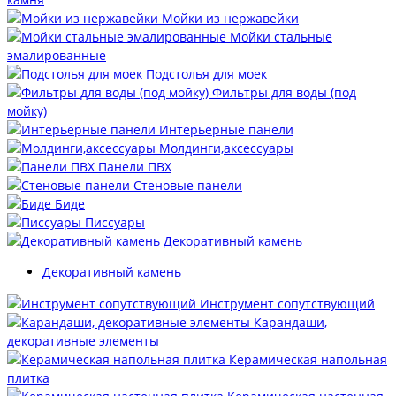
Мойки из нержавейки
Мойки стальные
эмалированные
Подстолья для моек
Фильтры для воды (под
мойку)
Интерьерные панели
Молдинги,аксессуары
Панели ПВХ
Стеновые панели
Биде
Писсуары
Декоративный камень
Декоративный камень
Инструмент сопутствующий
Карандаши,
декоративные элементы
Керамическая напольная
плитка