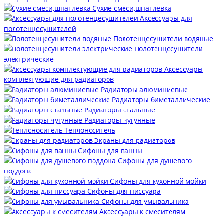
Сухие смеси,шпатлевка
Аксессуары для
полотенцесушителей
Полотенцесушители водяные
Полотенцесушители
электрические
Аксессуары
комплектующие для радиаторов
Радиаторы алюминиевые
Радиаторы биметаллические
Радиаторы стальные
Радиаторы чугунные
Теплоноситель
Экраны для радиаторов
Сифоны для ванны
Сифоны для душевого
поддона
Сифоны для кухонной мойки
Сифоны для писсуара
Сифоны для умывальника
Аксессуары к смесителям