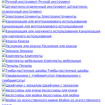
Ручной инструмент
Штукатурно-
отделочный инструмент
Электроинструменты
Канализация для внутридомового использования
Канализация
для наружнего использования
Краска
Расходник для краски
Зеркала
Комплекты
Комплекты мебельные
Пеналы
Тумбы,настенные шкафы
Умывальники с
тумбами(сэты)
Шкафчики с зеркалом
Аксессуары для кухни
Аксессуары для мойки
Мойки из искусственного
камня