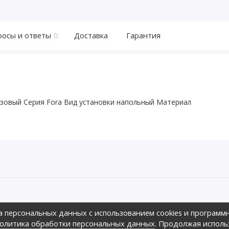
росы и ответы
0
Доставка
Гарантия
озовый Серия Fora Вид установки напольный Материал
ов предложить своим клиентам
а персональных данных с использованием cookies и программ
зличных ценовых диапазонах.,
оре», 2026г.
олитика обработки персональных данных
. Продолжая исполь
ных