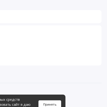
ных средств
зовать сайт я даю
Принять