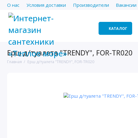
О нас
Условия доставки
Производители
Вакансии
КАТАЛОГ
Ерш д/туалета "TRENDY", FOR-TR020
Главная
Ерш д/туалета "TRENDY", FOR-TR020