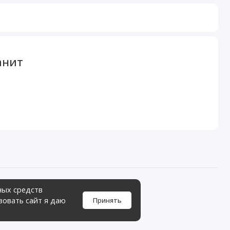
анит
ных средств
зовать сайт я даю
Принять