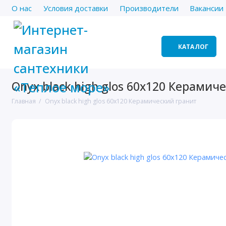
О нас
Условия доставки
Производители
Вакансии
КАТАЛОГ
Onyx black high glos 60х120 Керамич
Главная
Onyx black high glos 60х120 Керамический гранит