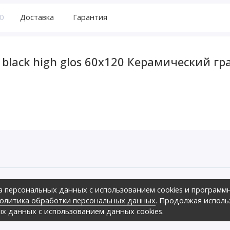
0
Доставка
Гарантия
black high glos 60х120 Керамический гр
а персональных данных с использованием cookies и программ
ов предложить своим клиентам
олитика обработки персональных данных
. Продолжая исполь
зличных ценовых диапазонах.,
оре», 2026г.
ых данных с использованием данных cookies.
ных