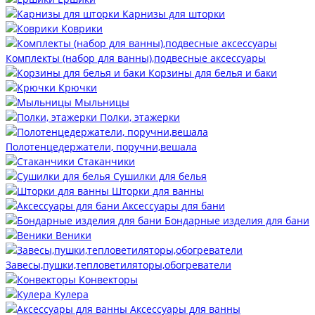
Карнизы для шторки
Коврики
Комплекты (набор для ванны),подвесные аксессуары
Корзины для белья и баки
Крючки
Мыльницы
Полки, этажерки
Полотенцедержатели, поручни,вешала
Стаканчики
Сушилки для белья
Шторки для ванны
Аксессуары для бани
Бондарные изделия для бани
Веники
Завесы,пушки,тепловетиляторы,обогреватели
Конвекторы
Кулера
Аксессуары для ванны