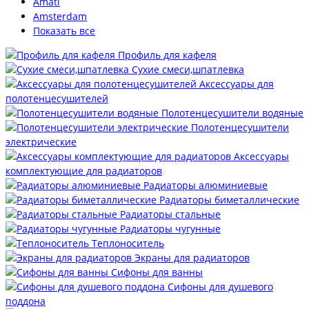
Amati
Amsterdam
Показать все
Профиль для кафеля
Сухие смеси,шпатлевка
Аксессуары для
полотенцесушителей
Полотенцесушители водяные
Полотенцесушители
электрические
Аксессуары
комплектующие для радиаторов
Радиаторы алюминиевые
Радиаторы биметаллические
Радиаторы стальные
Радиаторы чугунные
Теплоноситель
Экраны для радиаторов
Сифоны для ванны
Сифоны для душевого
поддона