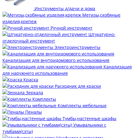
Инструменты д/дачи и дома
Метизы,скобяные
изделия,крепеж
Ручной инструмент
Штукатурно-
отделочный инструмент
Электроинструменты
Канализация для внутридомового использования
Канализация
для наружнего использования
Краска
Расходник для краски
Зеркала
Комплекты
Комплекты мебельные
Пеналы
Тумбы,настенные шкафы
Умывальники с
тумбами(сэты)
Шкафчики с зеркалом