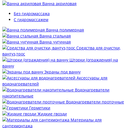
Ванна акриловая
Без гидромассажа
С гидромассажем
Ванна полимерная
Ванна стальная
Ванна чугунная
Средства для очистки,
вантуз,трос
Шторки (ограждения) на
ванну
Экраны под ванну
Аксессуары для
водонагревателей
Водонагреватели
накопительные
Водонагреватели проточные
Герметики
Жидкие гвозди
Материалы для
сантехмонтажа